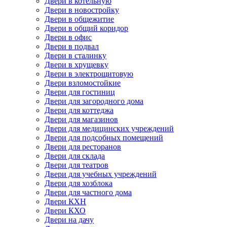
Двери в котельную
Двери в новостройку
Двери в общежитие
Двери в общий коридор
Двери в офис
Двери в подвал
Двери в сталинку
Двери в хрущевку
Двери в электрощитовую
Двери взломостойкие
Двери для гостиниц
Двери для загородного дома
Двери для коттеджа
Двери для магазинов
Двери для медицинских учреждений
Двери для подсобных помещений
Двери для ресторанов
Двери для склада
Двери для театров
Двери для учебных учреждений
Двери для хозблока
Двери для частного дома
Двери КХН
Двери КХО
Двери на дачу