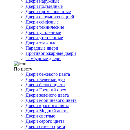
Двери наружные
Двери подъездные
Двери промышленные
Двери с шумоизоляцией
Двери сейфовые
Двери технические
Двери усиленные
Двери утепленные
Двери этажные
Парадные двери
Противопожарные двери
Тамбурные двери
По цвету
Двери бежевого цвета
Двери Белёный дуб
Двери белого цвета
Двери Грецкий орех
Двери зеленого цвета
Двери коричневого цвета
Двери красного цвета
Двери Медный антик
Двери светлые
Двери серого цвета
Двери синего цвета