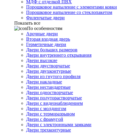
МДФ с отделкой ПВХ
Порошковое напыление с элементами ковки
Порошковое напыление со стеклопакетом
Филенчатые двери
Показать все
По особенностям
Арочные двери
Вторая входная дверь
Герметичные двери
Двери больших размеров
Двери внутреннего открывания
Двери высокие
Двери двустворчатые
Двери двухконтурные
Двери из гнутого профиля
Двери накладные
Двери нестандартные
Двери одностворчатые
Двери полуторастворчатые
Двери с видеонаблюдением
Двери с молдингом
Двери с терморазрывом
Двери с фрамугой
Двери с электронными замками
Двери трехконтурные