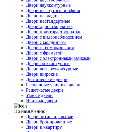
Двери двухконтурные
Двери из гнутого профиля
Двери накладные
Двери нестандартные
Двери одностворчатые
Двери полуторастворчатые
Двери с видеонаблюдением
Двери с молдингом
Двери с терморазрывом
Двери с фрамугой
Двери с электронными замками
Двери трехконтурные
Двери четырехконтурные
Двери широкие
Дизайнерские двери
Распашные уличные двери
Решетчатые двери
Умные двери
Элитные двери
По назначению
Двери антивандальные
Двери бронированные
Двери в квартиру