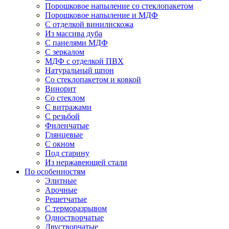
Порошковое напыление со стеклопакетом
Порошковое напыление и МДФ
С отделкой винилискожа
Из массива дуба
С панелями МДФ
С зеркалом
МДФ с отделкой ПВХ
Натуральный шпон
Со стеклопакетом и ковкой
Винорит
Со стеклом
С витражами
С резьбой
Филенчатые
Глянцевые
С окном
Под старину
Из нержавеющей стали
По особенностям
Элитные
Арочные
Решетчатые
С терморазрывом
Одностворчатые
Двустворчатые