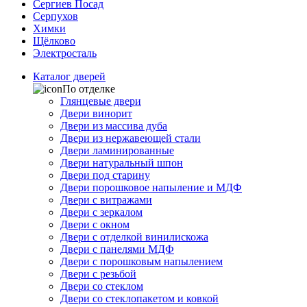
Сергиев Посад
Серпухов
Химки
Щёлково
Электросталь
Каталог дверей
По отделке
Глянцевые двери
Двери винорит
Двери из массива дуба
Двери из нержавеющей стали
Двери ламинированные
Двери натуральный шпон
Двери под старину
Двери порошковое напыление и МДФ
Двери с витражами
Двери с зеркалом
Двери с окном
Двери с отделкой винилискожа
Двери с панелями МДФ
Двери с порошковым напылением
Двери с резьбой
Двери со стеклом
Двери со стеклопакетом и ковкой