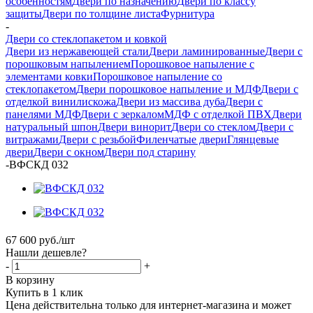
особенностям
Двери по назначению
Двери по классу
защиты
Двери по толщине листа
Фурнитура
-
Двери со стеклопакетом и ковкой
Двери из нержавеющей стали
Двери ламинированные
Двери с
порошковым напылением
Порошковое напыление с
элементами ковки
Порошковое напыление со
стеклопакетом
Двери порошковое напыление и МДФ
Двери с
отделкой винилискожа
Двери из массива дуба
Двери с
панелями МДФ
Двери с зеркалом
МДФ с отделкой ПВХ
Двери
натуральный шпон
Двери винорит
Двери со стеклом
Двери с
витражами
Двери с резьбой
Филенчатые двери
Глянцевые
двери
Двери с окном
Двери под старину
-
ВФСКД 032
67 600
руб.
/шт
Нашли дешевле?
-
+
В корзину
Купить в 1 клик
Цена действительна только для интернет-магазина и может