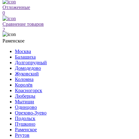
Отложенные
0
Сравнение товаров
2
Раменское
Москва
Балашиха
Долгопрудный
Домодедово
Жуковский
Коломна
Королёв
Красногорск
Люберцы
Мытищи
Одинцово
Орехово-Зуево
Подольск
Пушкино
Раменское
Реутов