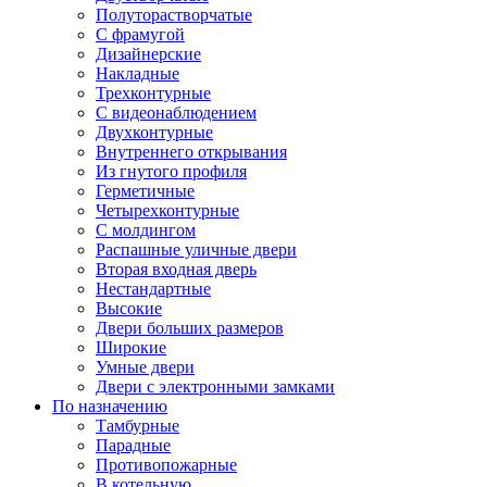
Полуторастворчатые
С фрамугой
Дизайнерские
Накладные
Трехконтурные
С видеонаблюдением
Двухконтурные
Внутреннего открывания
Из гнутого профиля
Герметичные
Четырехконтурные
С молдингом
Распашные уличные двери
Вторая входная дверь
Нестандартные
Высокие
Двери больших размеров
Широкие
Умные двери
Двери с электронными замками
По назначению
Тамбурные
Парадные
Противопожарные
В котельную