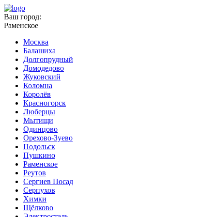
Ваш город:
Раменское
Москва
Балашиха
Долгопрудный
Домодедово
Жуковский
Коломна
Королёв
Красногорск
Люберцы
Мытищи
Одинцово
Орехово-Зуево
Подольск
Пушкино
Раменское
Реутов
Сергиев Посад
Серпухов
Химки
Щёлково
Электросталь