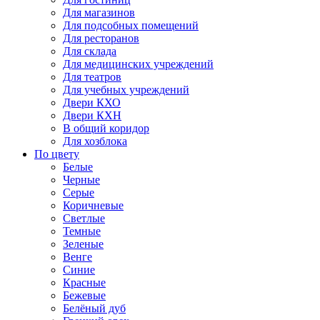
Для магазинов
Для подсобных помещений
Для ресторанов
Для склада
Для медицинских учреждений
Для театров
Для учебных учреждений
Двери КХО
Двери КХН
В общий коридор
Для хозблока
По цвету
Белые
Черные
Серые
Коричневые
Светлые
Темные
Зеленые
Венге
Синие
Красные
Бежевые
Белёный дуб