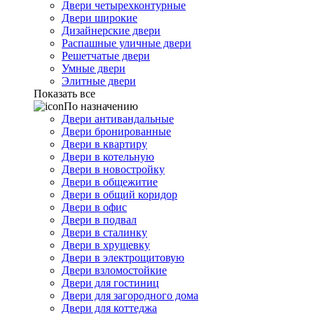
Двери четырехконтурные
Двери широкие
Дизайнерские двери
Распашные уличные двери
Решетчатые двери
Умные двери
Элитные двери
Показать все
По назначению
Двери антивандальные
Двери бронированные
Двери в квартиру
Двери в котельную
Двери в новостройку
Двери в общежитие
Двери в общий коридор
Двери в офис
Двери в подвал
Двери в сталинку
Двери в хрущевку
Двери в электрощитовую
Двери взломостойкие
Двери для гостиниц
Двери для загородного дома
Двери для коттеджа