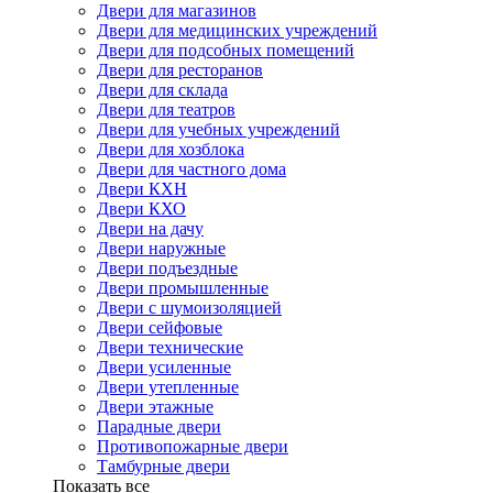
Двери для магазинов
Двери для медицинских учреждений
Двери для подсобных помещений
Двери для ресторанов
Двери для склада
Двери для театров
Двери для учебных учреждений
Двери для хозблока
Двери для частного дома
Двери КХН
Двери КХО
Двери на дачу
Двери наружные
Двери подъездные
Двери промышленные
Двери с шумоизоляцией
Двери сейфовые
Двери технические
Двери усиленные
Двери утепленные
Двери этажные
Парадные двери
Противопожарные двери
Тамбурные двери
Показать все