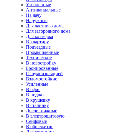
Утепленные
Антивандальные
На дачу
Наружные
Для частного дома
Для загородного дома
Для коттеджа
В квартиру
Подъездные
Промышленные
Технические
В новостройку
Бронированные
С шумоизоляцией
Взломостойкие
Усиленные
В офис
В подвал
В хрущевку
В сталинку
Двери этажные
В электрощитовую
Сейфовые
В общежитие
Для гостиниц