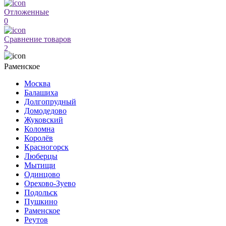
Отложенные
0
Сравнение товаров
2
Раменское
Москва
Балашиха
Долгопрудный
Домодедово
Жуковский
Коломна
Королёв
Красногорск
Люберцы
Мытищи
Одинцово
Орехово-Зуево
Подольск
Пушкино
Раменское
Реутов