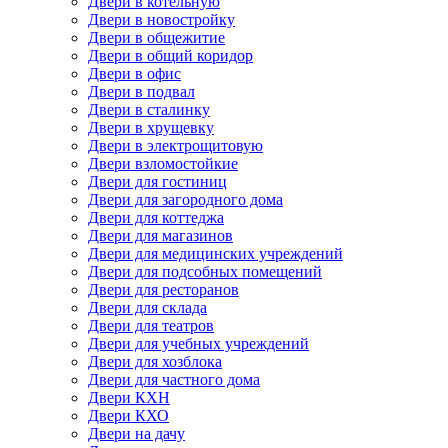
Двери в котельную
Двери в новостройку
Двери в общежитие
Двери в общий коридор
Двери в офис
Двери в подвал
Двери в сталинку
Двери в хрущевку
Двери в электрощитовую
Двери взломостойкие
Двери для гостиниц
Двери для загородного дома
Двери для коттеджа
Двери для магазинов
Двери для медицинских учреждений
Двери для подсобных помещений
Двери для ресторанов
Двери для склада
Двери для театров
Двери для учебных учреждений
Двери для хозблока
Двери для частного дома
Двери КХН
Двери КХО
Двери на дачу