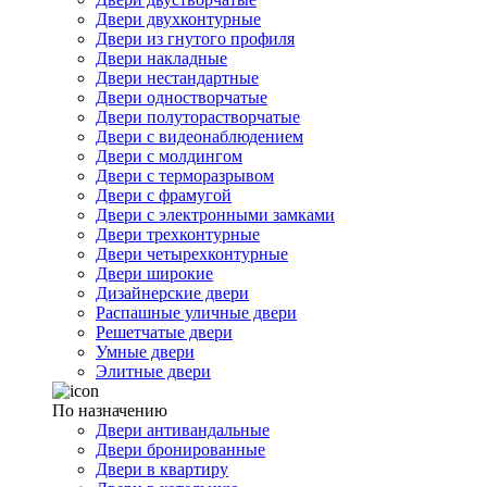
Двери двухконтурные
Двери из гнутого профиля
Двери накладные
Двери нестандартные
Двери одностворчатые
Двери полуторастворчатые
Двери с видеонаблюдением
Двери с молдингом
Двери с терморазрывом
Двери с фрамугой
Двери с электронными замками
Двери трехконтурные
Двери четырехконтурные
Двери широкие
Дизайнерские двери
Распашные уличные двери
Решетчатые двери
Умные двери
Элитные двери
По назначению
Двери антивандальные
Двери бронированные
Двери в квартиру