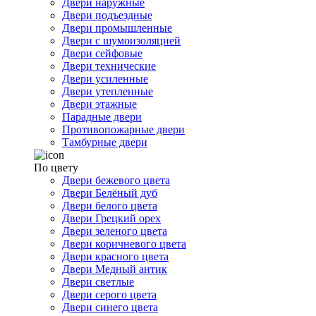
Двери наружные
Двери подъездные
Двери промышленные
Двери с шумоизоляцией
Двери сейфовые
Двери технические
Двери усиленные
Двери утепленные
Двери этажные
Парадные двери
Противопожарные двери
Тамбурные двери
По цвету
Двери бежевого цвета
Двери Белёный дуб
Двери белого цвета
Двери Грецкий орех
Двери зеленого цвета
Двери коричневого цвета
Двери красного цвета
Двери Медный антик
Двери светлые
Двери серого цвета
Двери синего цвета