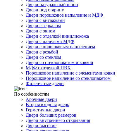
Двери натуральный шпон
Двери под старину
Двери порошковое напыление и МДФ
Двери с витражами
Двери с зеркалом
Двери с окном
Двери с отделкой винилискожа
Двери с панелями МДФ
Двери с порошковым напылением
Двери с резьбой
Двери со стеклом
Двери со стеклопакетом и ковкой
МДФ с отделкой ПВХ
Порошковое напыление с элементами ковки
Порошковое напыление со стеклопакетом
Филенчатые двери
По особенностям
Арочные двери
Вторая входная дверь
Герметичные двери
Двери больших размеров
Двери внутреннего открывания
Двери высокие
Двери двустворчатые