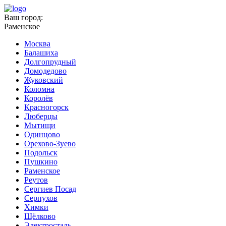
Ваш город:
Раменское
Москва
Балашиха
Долгопрудный
Домодедово
Жуковский
Коломна
Королёв
Красногорск
Люберцы
Мытищи
Одинцово
Орехово-Зуево
Подольск
Пушкино
Раменское
Реутов
Сергиев Посад
Серпухов
Химки
Щёлково
Электросталь