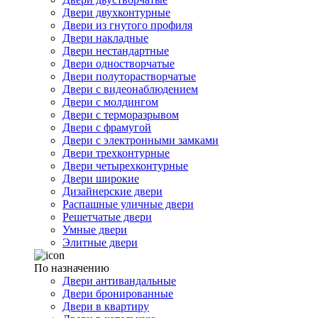
Двери двухконтурные
Двери из гнутого профиля
Двери накладные
Двери нестандартные
Двери одностворчатые
Двери полуторастворчатые
Двери с видеонаблюдением
Двери с молдингом
Двери с терморазрывом
Двери с фрамугой
Двери с электронными замками
Двери трехконтурные
Двери четырехконтурные
Двери широкие
Дизайнерские двери
Распашные уличные двери
Решетчатые двери
Умные двери
Элитные двери
По назначению
Двери антивандальные
Двери бронированные
Двери в квартиру