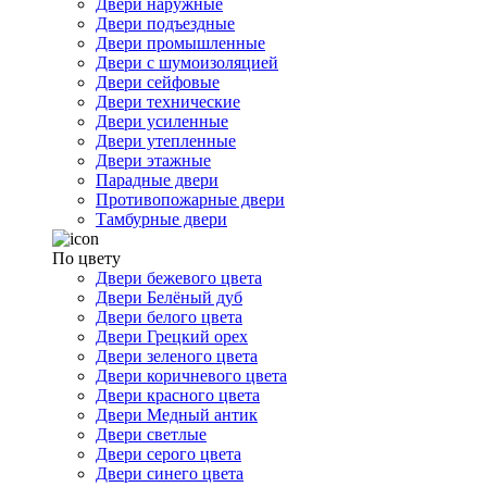
Двери наружные
Двери подъездные
Двери промышленные
Двери с шумоизоляцией
Двери сейфовые
Двери технические
Двери усиленные
Двери утепленные
Двери этажные
Парадные двери
Противопожарные двери
Тамбурные двери
По цвету
Двери бежевого цвета
Двери Белёный дуб
Двери белого цвета
Двери Грецкий орех
Двери зеленого цвета
Двери коричневого цвета
Двери красного цвета
Двери Медный антик
Двери светлые
Двери серого цвета
Двери синего цвета