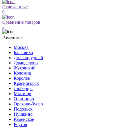
Отложенные
0
Сравнение товаров
2
Раменское
Москва
Балашиха
Долгопрудный
Домодедово
Жуковский
Коломна
Королёв
Красногорск
Люберцы
Мытищи
Одинцово
Орехово-Зуево
Подольск
Пушкино
Раменское
Реутов