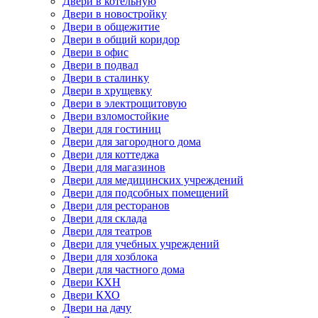
Двери в котельную
Двери в новостройку
Двери в общежитие
Двери в общий коридор
Двери в офис
Двери в подвал
Двери в сталинку
Двери в хрущевку
Двери в электрощитовую
Двери взломостойкие
Двери для гостиниц
Двери для загородного дома
Двери для коттеджа
Двери для магазинов
Двери для медицинских учреждений
Двери для подсобных помещений
Двери для ресторанов
Двери для склада
Двери для театров
Двери для учебных учреждений
Двери для хозблока
Двери для частного дома
Двери КХН
Двери КХО
Двери на дачу