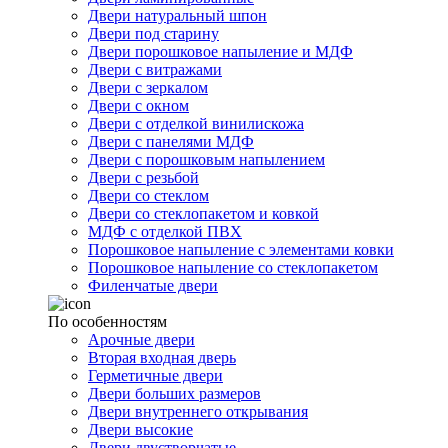
Двери натуральный шпон
Двери под старину
Двери порошковое напыление и МДФ
Двери с витражами
Двери с зеркалом
Двери с окном
Двери с отделкой винилискожа
Двери с панелями МДФ
Двери с порошковым напылением
Двери с резьбой
Двери со стеклом
Двери со стеклопакетом и ковкой
МДФ с отделкой ПВХ
Порошковое напыление с элементами ковки
Порошковое напыление со стеклопакетом
Филенчатые двери
По особенностям
Арочные двери
Вторая входная дверь
Герметичные двери
Двери больших размеров
Двери внутреннего открывания
Двери высокие
Двери двустворчатые