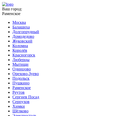
Ваш город:
Раменское
Москва
Балашиха
Долгопрудный
Домодедово
Жуковский
Коломна
Королёв
Красногорск
Люберцы
Мытищи
Одинцово
Орехово-Зуево
Подольск
Пушкино
Раменское
Реутов
Сергиев Посад
Серпухов
Химки
Щёлково
Электросталь