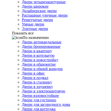
Двери четырехконтурные
Двери широкие
Дизайнерские двери
Распашные уличные двери
Решетчатые двери
Умные двери
Элитные двери
Показать все
По назначению
Двери антивандальные
Двери бронированные
Двери в квартиру
Двери в котельную
Двери в новостройку
Двери в общежитие
Двери в общий коридор
Двери в офис
Двери в подвал
Двери в сталинку
Двери в хрущевку
Двери в электрощитовую
Двери взломостойкие
Двери для гостиниц
Двери для загородного дома
Двери для коттеджа