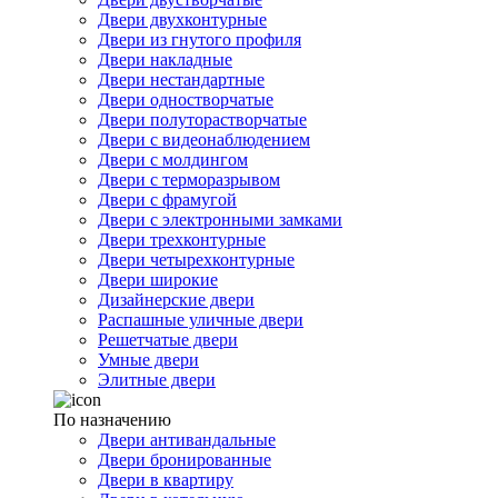
Двери двухконтурные
Двери из гнутого профиля
Двери накладные
Двери нестандартные
Двери одностворчатые
Двери полуторастворчатые
Двери с видеонаблюдением
Двери с молдингом
Двери с терморазрывом
Двери с фрамугой
Двери с электронными замками
Двери трехконтурные
Двери четырехконтурные
Двери широкие
Дизайнерские двери
Распашные уличные двери
Решетчатые двери
Умные двери
Элитные двери
По назначению
Двери антивандальные
Двери бронированные
Двери в квартиру