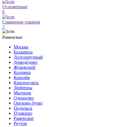
Отложенные
0
Сравнение товаров
2
Раменское
Москва
Балашиха
Долгопрудный
Домодедово
Жуковский
Коломна
Королёв
Красногорск
Люберцы
Мытищи
Одинцово
Орехово-Зуево
Подольск
Пушкино
Раменское
Реутов