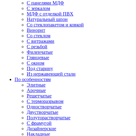
С панелями МДФ
С зеркалом
МДФ с отделкой ПВХ
Натуральный шпон
Со стеклопакетом и ковкой
Винорит
Со стеклом
С витражами
С резьбой
Филенчатые
Глянцевые
С окном
Под старину
Из нержавеющей стали
По особенностям
Элитные
Арочные
Решетчатые
С терморазрывом
Одностворчатые
Двустворчатые
Полуторастворчатые
С фрамугой
Дизайнерские
Накладные