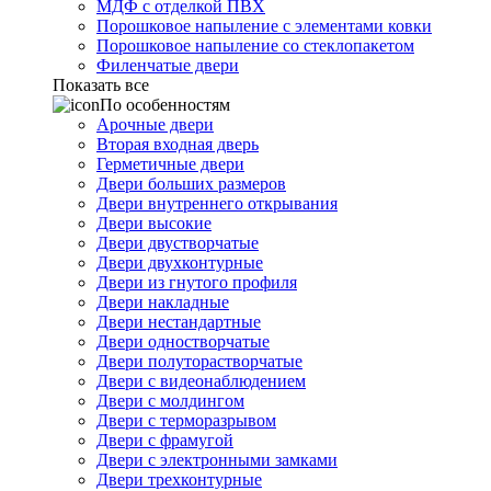
МДФ с отделкой ПВХ
Порошковое напыление с элементами ковки
Порошковое напыление со стеклопакетом
Филенчатые двери
Показать все
По особенностям
Арочные двери
Вторая входная дверь
Герметичные двери
Двери больших размеров
Двери внутреннего открывания
Двери высокие
Двери двустворчатые
Двери двухконтурные
Двери из гнутого профиля
Двери накладные
Двери нестандартные
Двери одностворчатые
Двери полуторастворчатые
Двери с видеонаблюдением
Двери с молдингом
Двери с терморазрывом
Двери с фрамугой
Двери с электронными замками
Двери трехконтурные