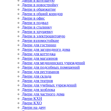
Двери в котельную
Двери в новостройку
Двери в общежитие
Двери в общий коридор
Двери в офис
Двери в подвал
Двери в сталинку
Двери в хрущевку
Двери в электрощитовую
Двери взломостойкие
Двери для гостиниц
Двери для загородного дома
Двери для коттеджа
Двери для магазинов
Двери для медицинских учреждений
Двери для подсобных помещений
Двери для ресторанов
Двери для склада
Двери для театров
Двери для учебных учреждений
Двери для хозблока
Двери для частного дома
Двери КХН
Двери КХО
Двери на дачу