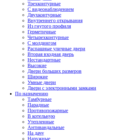
Трехконтурные
С видеонаблюдением
Двухконтурные
Внутреннего открывания
Из гнутого профиля
Герметичные
Четырехконтурные
С молдингом
Распашные уличные двери
Вторая входная дверь
Нестандартные
Высокие
Двери больших размеров
Широкие
Умные двери
Двери с электронными замками
По назначению
Тамбурные
Парадные
Противопожарные
В котельную
Утепленные
Антивандальные
На дачу
Наружные