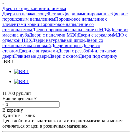
-
Двери с отделкой винилискожа
Двери из нержавеющей стали
Двери ламинированные
Двери с
порошковым напылением
Порошковое напыление с
элементами ковки
Порошковое напыление со
стеклопакетом
Двери порошковое напыление и МДФ
Двери из
массива дуба
Двери с панелями МДФ
Двери с зеркалом
МДФ с
отделкой ПВХ
Двери натуральный шпон
Двери со
стеклопакетом и ковкой
Двери винорит
Двери со
стеклом
Двери с витражами
Двери с резьбой
Филенчатые
двери
Глянцевые двери
Двери с окном
Двери под старину
-
ВВ 1
11 700
руб.
/шт
Нашли дешевле?
-
+
В корзину
Купить в 1 клик
Цена действительна только для интернет-магазина и может
отличаться от цен в розничных магазинах