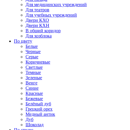
Для медицинских учреждений
Для театров
Для учебных учреждений
Двери КХО
Двери КХН
В общий коридор
Для хозблока
По цвету
Белые
Черные
Серые
Коричневые
Светлые
Темные
Зеленые
Венге
Синие
Красные
Бежевые
Белёный дуб
Грецкий орех
Медный антик
Дуб
Шоколад
По стилю