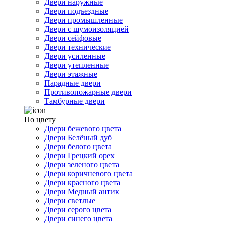
Двери наружные
Двери подъездные
Двери промышленные
Двери с шумоизоляцией
Двери сейфовые
Двери технические
Двери усиленные
Двери утепленные
Двери этажные
Парадные двери
Противопожарные двери
Тамбурные двери
По цвету
Двери бежевого цвета
Двери Белёный дуб
Двери белого цвета
Двери Грецкий орех
Двери зеленого цвета
Двери коричневого цвета
Двери красного цвета
Двери Медный антик
Двери светлые
Двери серого цвета
Двери синего цвета