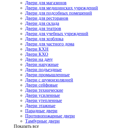
Двери для магазинов
Двери для медицинских учреждений
Двери для подсобных помещений
Двери для ресторанов
Двери для склада
Двери для театров
Двери для учебных учреждений
Двери для хозблока
Двери для частного дома
Двери КХН
Двери КХО
Двери на дачу
Двери наружные
Двери подъездные
Двери промышленные
Двери с шумоизоляцией
Двери сейфовые
Двери технические
Двери усиленные
Двери утепленные
Двери этажные
Парадные двери
Противопожарные двери
Тамбурные двери
Показать все