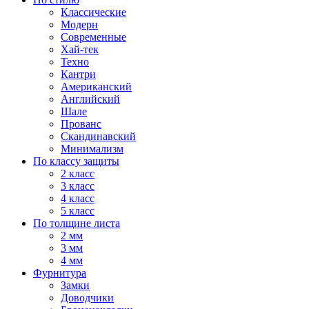
Классические
Модерн
Современные
Хай-тек
Техно
Кантри
Американский
Английский
Шале
Прованс
Скандинавский
Минимализм
По классу защиты
2 класс
3 класс
4 класс
5 класс
По толщине листа
2 мм
3 мм
4 мм
Фурнитура
Замки
Доводчики