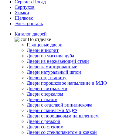
Сергиев Посад
Серпухов
Химки
Щёлково
Электросталь
Каталог дверей
По отделке
Глянцевые двери
Двери винорит
Двери из массива дуба
Двери из нержавеющей стали
Двери ламинированные
Двери натуральный шпон
Двери под старину
Двери порошковое напыление и МДФ
Двери с витражами
Двери с зеркалом
Двери с окном
Двери с отделкой винилискожа
Двери с панелями МДФ
Двери с порошковым напылением
Двери с резьбой
Двери со стеклом
Двери со стеклопакетом и ковкой