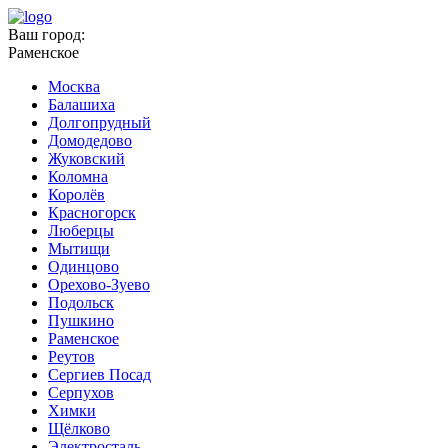
Ваш город:
Раменское
Москва
Балашиха
Долгопрудный
Домодедово
Жуковский
Коломна
Королёв
Красногорск
Люберцы
Мытищи
Одинцово
Орехово-Зуево
Подольск
Пушкино
Раменское
Реутов
Сергиев Посад
Серпухов
Химки
Щёлково
Электросталь