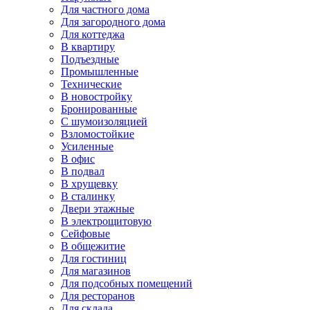
Для частного дома
Для загородного дома
Для коттеджа
В квартиру
Подъездные
Промышленные
Технические
В новостройку
Бронированные
С шумоизоляцией
Взломостойкие
Усиленные
В офис
В подвал
В хрущевку
В сталинку
Двери этажные
В электрощитовую
Сейфовые
В общежитие
Для гостиниц
Для магазинов
Для подсобных помещений
Для ресторанов
Для склада