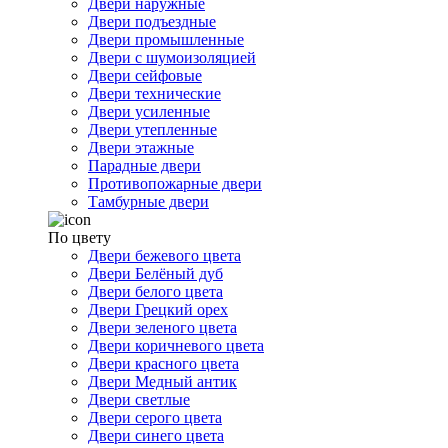
Двери наружные
Двери подъездные
Двери промышленные
Двери с шумоизоляцией
Двери сейфовые
Двери технические
Двери усиленные
Двери утепленные
Двери этажные
Парадные двери
Противопожарные двери
Тамбурные двери
По цвету
Двери бежевого цвета
Двери Белёный дуб
Двери белого цвета
Двери Грецкий орех
Двери зеленого цвета
Двери коричневого цвета
Двери красного цвета
Двери Медный антик
Двери светлые
Двери серого цвета
Двери синего цвета