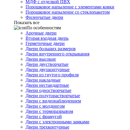
МДФ с отделкой ПВХ
Порошковое напыление с элементами ковки
Порошковое напыление со стеклопакетом
Филенчатые двери
Показать все
По особенностям
Арочные двери
Вторая входная дверь
Герметичные двери
Двери больших размеров
Двери внутреннего открывания
Двери высокие
Двери двустворчатые
Двери двухконтурные
Двери из гнутого профиля
Двери накладные
Двери нестандартные
Двери одностворчатые
Двери полуторастворчатые
Двери с видеонаблюдением
Двери с молдингом
Двери с терморазрывом
Двери с фрамугой
Двери с электронными замками
Двери трехконтурные