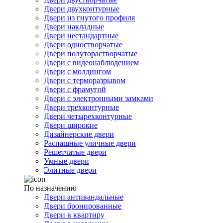
Двери двухконтурные
Двери из гнутого профиля
Двери накладные
Двери нестандартные
Двери одностворчатые
Двери полуторастворчатые
Двери с видеонаблюдением
Двери с молдингом
Двери с терморазрывом
Двери с фрамугой
Двери с электронными замками
Двери трехконтурные
Двери четырехконтурные
Двери широкие
Дизайнерские двери
Распашные уличные двери
Решетчатые двери
Умные двери
Элитные двери
По назначению
Двери антивандальные
Двери бронированные
Двери в квартиру