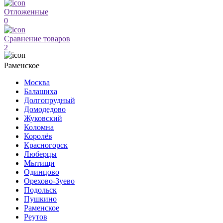
Отложенные
0
Сравнение товаров
2
Раменское
Москва
Балашиха
Долгопрудный
Домодедово
Жуковский
Коломна
Королёв
Красногорск
Люберцы
Мытищи
Одинцово
Орехово-Зуево
Подольск
Пушкино
Раменское
Реутов