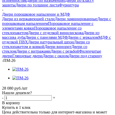
особенностям
Двери по назначению
Двери по классу
защиты
Двери по толщине листа
Фурнитура
-
Двери порошковое напыление и МДФ
Двери из нержавеющей стали
Двери ламинированные
Двери с
порошковым напылением
Порошковое напыление с
элементами ковки
Порошковое напыление со
стеклопакетом
Двери с отделкой винилискожа
Двери из
массива дуба
Двери с панелями МДФ
Двери с зеркалом
МДФ с
отделкой ПВХ
Двери натуральный шпон
Двери со
стеклопакетом и ковкой
Двери винорит
Двери со
стеклом
Двери с витражами
Двери с резьбой
Филенчатые
двери
Глянцевые двери
Двери с окном
Двери под старину
-
ПМ-26
28 080
руб.
/шт
Нашли дешевле?
-
+
В корзину
Купить в 1 клик
Цена действительна только для интернет-магазина и может