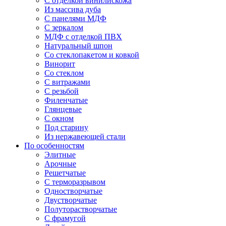
С отделкой винилискожа
Из массива дуба
С панелями МДФ
С зеркалом
МДФ с отделкой ПВХ
Натуральный шпон
Со стеклопакетом и ковкой
Винорит
Со стеклом
С витражами
С резьбой
Филенчатые
Глянцевые
С окном
Под старину
Из нержавеющей стали
По особенностям
Элитные
Арочные
Решетчатые
С терморазрывом
Одностворчатые
Двустворчатые
Полуторастворчатые
С фрамугой