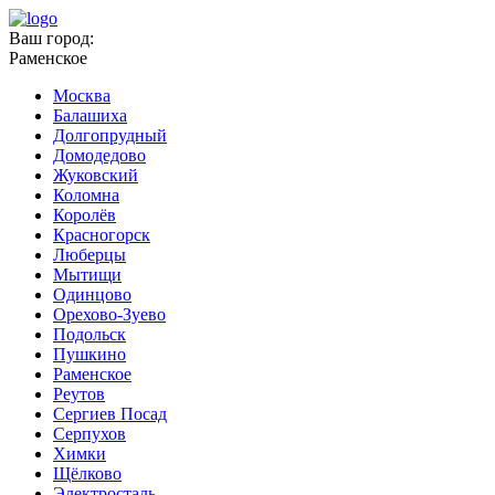
Ваш город:
Раменское
Москва
Балашиха
Долгопрудный
Домодедово
Жуковский
Коломна
Королёв
Красногорск
Люберцы
Мытищи
Одинцово
Орехово-Зуево
Подольск
Пушкино
Раменское
Реутов
Сергиев Посад
Серпухов
Химки
Щёлково
Электросталь