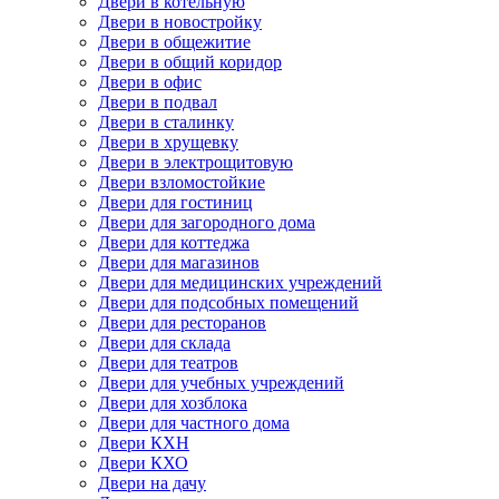
Двери в котельную
Двери в новостройку
Двери в общежитие
Двери в общий коридор
Двери в офис
Двери в подвал
Двери в сталинку
Двери в хрущевку
Двери в электрощитовую
Двери взломостойкие
Двери для гостиниц
Двери для загородного дома
Двери для коттеджа
Двери для магазинов
Двери для медицинских учреждений
Двери для подсобных помещений
Двери для ресторанов
Двери для склада
Двери для театров
Двери для учебных учреждений
Двери для хозблока
Двери для частного дома
Двери КХН
Двери КХО
Двери на дачу