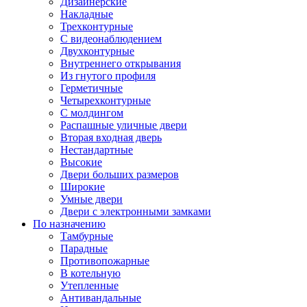
Дизайнерские
Накладные
Трехконтурные
С видеонаблюдением
Двухконтурные
Внутреннего открывания
Из гнутого профиля
Герметичные
Четырехконтурные
С молдингом
Распашные уличные двери
Вторая входная дверь
Нестандартные
Высокие
Двери больших размеров
Широкие
Умные двери
Двери с электронными замками
По назначению
Тамбурные
Парадные
Противопожарные
В котельную
Утепленные
Антивандальные