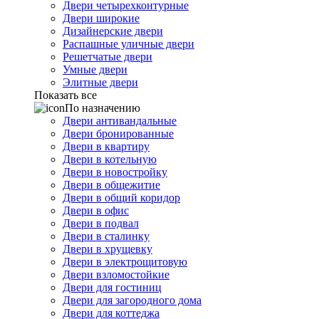
Двери четырехконтурные
Двери широкие
Дизайнерские двери
Распашные уличные двери
Решетчатые двери
Умные двери
Элитные двери
Показать все
По назначению
Двери антивандальные
Двери бронированные
Двери в квартиру
Двери в котельную
Двери в новостройку
Двери в общежитие
Двери в общий коридор
Двери в офис
Двери в подвал
Двери в сталинку
Двери в хрущевку
Двери в электрощитовую
Двери взломостойкие
Двери для гостиниц
Двери для загородного дома
Двери для коттеджа