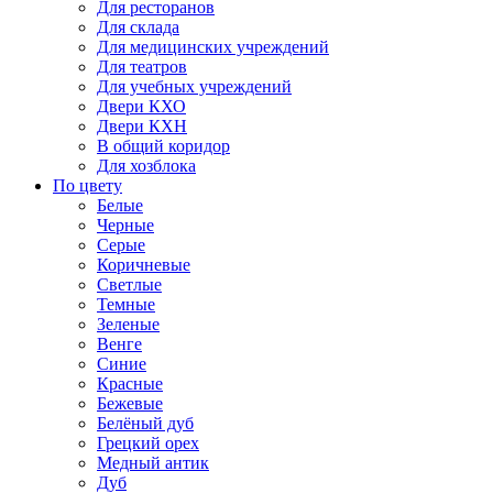
Для ресторанов
Для склада
Для медицинских учреждений
Для театров
Для учебных учреждений
Двери КХО
Двери КХН
В общий коридор
Для хозблока
По цвету
Белые
Черные
Серые
Коричневые
Светлые
Темные
Зеленые
Венге
Синие
Красные
Бежевые
Белёный дуб
Грецкий орех
Медный антик
Дуб