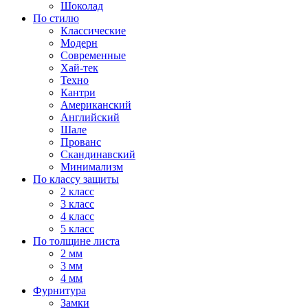
Шоколад
По стилю
Классические
Модерн
Современные
Хай-тек
Техно
Кантри
Американский
Английский
Шале
Прованс
Скандинавский
Минимализм
По классу защиты
2 класс
3 класс
4 класс
5 класс
По толщине листа
2 мм
3 мм
4 мм
Фурнитура
Замки