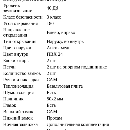
Уровень
40 Дб
звукоизоляции
Класс безопасности
3 класс
Угол открывания
180
Направление
Влево, вправо
открывания
Тип открывания
Наружу, во внутрь
Цвет снаружи
Антик медь
Цвет внутри
ПВХ 24
Блокираторы
2 шт
Петли
2 шт на опорном подшипнике
Количество замков
2 шт
Ручки и накладки
САМ
Теплоизоляция
Базальтовая плита
Шумоизоляция
Есть
Наличник
50х2 мм
Глазок
Есть
Верхний замок
САМ
Нижний замок
Просам
Ночная задвижка
Дополнительная комплектация