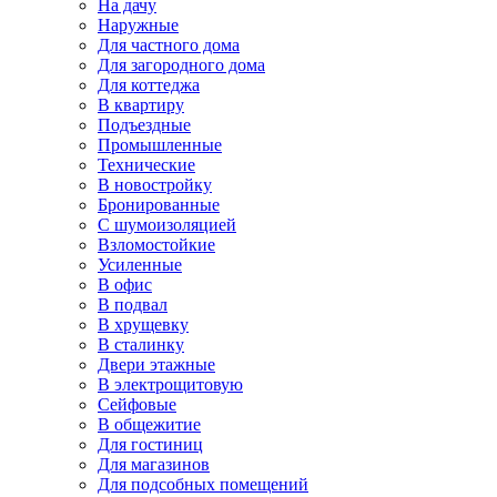
На дачу
Наружные
Для частного дома
Для загородного дома
Для коттеджа
В квартиру
Подъездные
Промышленные
Технические
В новостройку
Бронированные
С шумоизоляцией
Взломостойкие
Усиленные
В офис
В подвал
В хрущевку
В сталинку
Двери этажные
В электрощитовую
Сейфовые
В общежитие
Для гостиниц
Для магазинов
Для подсобных помещений