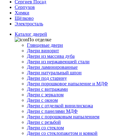
Сергиев Посад
Серпухов
Химки
Щёлково
Электросталь
Каталог дверей
По отделке
Глянцевые двери
Двери винорит
Двери из массива дуба
Двери из нержавеющей стали
Двери ламинированные
Двери натуральный шпон
Двери под старину
Двери порошковое напыление и МДФ
Двери с витражами
Двери с зеркалом
Двери с окном
Двери с отделкой винилискожа
Двери с панелями МДФ
Двери с порошковым напылением
Двери с резьбой
Двери со стеклом
Двери со стеклопакетом и ковкой