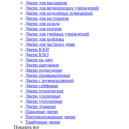
Двери для магазинов
Двери для медицинских учреждений
Двери для подсобных помещений
Двери для ресторанов
Двери для склада
Двери для театров
Двери для учебных учреждений
Двери для хозблока
Двери для частного дома
Двери КХН
Двери КХО
Двери на дачу
Двери наружные
Двери подъездные
Двери промышленные
Двери с шумоизоляцией
Двери сейфовые
Двери технические
Двери усиленные
Двери утепленные
Двери этажные
Парадные двери
Противопожарные двери
Тамбурные двери
Показать все