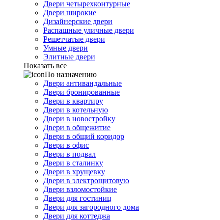
Двери четырехконтурные
Двери широкие
Дизайнерские двери
Распашные уличные двери
Решетчатые двери
Умные двери
Элитные двери
Показать все
По назначению
Двери антивандальные
Двери бронированные
Двери в квартиру
Двери в котельную
Двери в новостройку
Двери в общежитие
Двери в общий коридор
Двери в офис
Двери в подвал
Двери в сталинку
Двери в хрущевку
Двери в электрощитовую
Двери взломостойкие
Двери для гостиниц
Двери для загородного дома
Двери для коттеджа