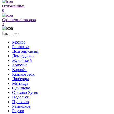
Отложенные
0
Сравнение товаров
2
Раменское
Москва
Балашиха
Долгопрудный
Домодедово
Жуковский
Коломна
Королёв
Красногорск
Люберцы
Мытищи
Одинцово
Орехово-Зуево
Подольск
Пушкино
Раменское
Реутов