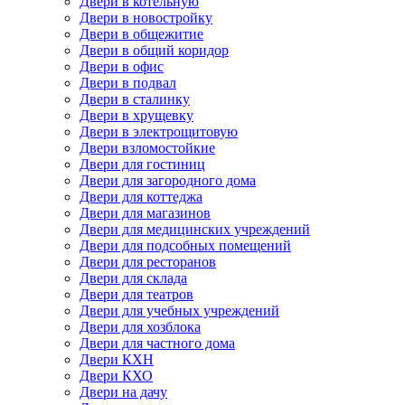
Двери в котельную
Двери в новостройку
Двери в общежитие
Двери в общий коридор
Двери в офис
Двери в подвал
Двери в сталинку
Двери в хрущевку
Двери в электрощитовую
Двери взломостойкие
Двери для гостиниц
Двери для загородного дома
Двери для коттеджа
Двери для магазинов
Двери для медицинских учреждений
Двери для подсобных помещений
Двери для ресторанов
Двери для склада
Двери для театров
Двери для учебных учреждений
Двери для хозблока
Двери для частного дома
Двери КХН
Двери КХО
Двери на дачу