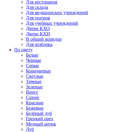
Для ресторанов
Для склада
Для медицинских учреждений
Для театров
Для учебных учреждений
Двери КХО
Двери КХН
В общий коридор
Для хозблока
По цвету
Белые
Черные
Серые
Коричневые
Светлые
Темные
Зеленые
Венге
Синие
Красные
Бежевые
Белёный дуб
Грецкий орех
Медный антик
Дуб