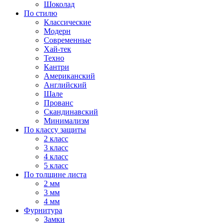
Шоколад
По стилю
Классические
Модерн
Современные
Хай-тек
Техно
Кантри
Американский
Английский
Шале
Прованс
Скандинавский
Минимализм
По классу защиты
2 класс
3 класс
4 класс
5 класс
По толщине листа
2 мм
3 мм
4 мм
Фурнитура
Замки