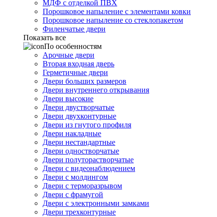
МДФ с отделкой ПВХ
Порошковое напыление с элементами ковки
Порошковое напыление со стеклопакетом
Филенчатые двери
Показать все
По особенностям
Арочные двери
Вторая входная дверь
Герметичные двери
Двери больших размеров
Двери внутреннего открывания
Двери высокие
Двери двустворчатые
Двери двухконтурные
Двери из гнутого профиля
Двери накладные
Двери нестандартные
Двери одностворчатые
Двери полуторастворчатые
Двери с видеонаблюдением
Двери с молдингом
Двери с терморазрывом
Двери с фрамугой
Двери с электронными замками
Двери трехконтурные