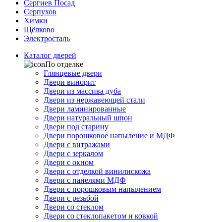
Сергиев Посад
Серпухов
Химки
Щёлково
Электросталь
Каталог дверей
По отделке
Глянцевые двери
Двери винорит
Двери из массива дуба
Двери из нержавеющей стали
Двери ламинированные
Двери натуральный шпон
Двери под старину
Двери порошковое напыление и МДФ
Двери с витражами
Двери с зеркалом
Двери с окном
Двери с отделкой винилискожа
Двери с панелями МДФ
Двери с порошковым напылением
Двери с резьбой
Двери со стеклом
Двери со стеклопакетом и ковкой