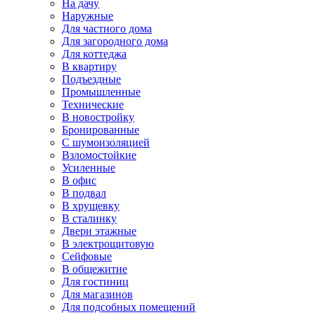
На дачу
Наружные
Для частного дома
Для загородного дома
Для коттеджа
В квартиру
Подъездные
Промышленные
Технические
В новостройку
Бронированные
С шумоизоляцией
Взломостойкие
Усиленные
В офис
В подвал
В хрущевку
В сталинку
Двери этажные
В электрощитовую
Сейфовые
В общежитие
Для гостиниц
Для магазинов
Для подсобных помещений