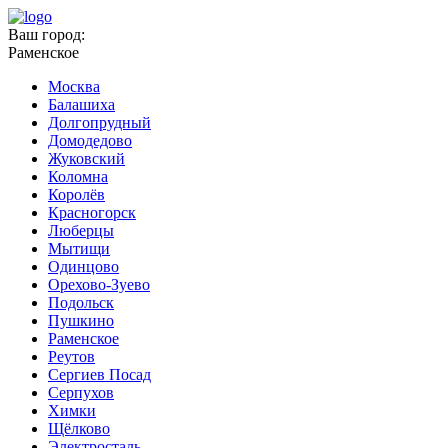
Ваш город:
Раменское
Москва
Балашиха
Долгопрудный
Домодедово
Жуковский
Коломна
Королёв
Красногорск
Люберцы
Мытищи
Одинцово
Орехово-Зуево
Подольск
Пушкино
Раменское
Реутов
Сергиев Посад
Серпухов
Химки
Щёлково
Электросталь