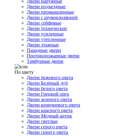
Двери наружные
Двери подъездные
Двери промышленные
Двери с шумоизоляцией
Двери сейфовые
Двери технические
Двери усиленные
Двери утепленные
Двери этажные
Парадные двери
Противопожарные двери
Тамбурные двери
По цвету
Двери бежевого цвета
Двери Белёный дуб
Двери белого цвета
Двери Грецкий орех
Двери зеленого цвета
Двери коричневого цвета
Двери красного цвета
Двери Медный антик
Двери светлые
Двери серого цвета
Двери синего цвета