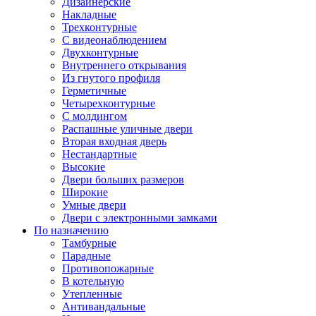
Дизайнерские
Накладные
Трехконтурные
С видеонаблюдением
Двухконтурные
Внутреннего открывания
Из гнутого профиля
Герметичные
Четырехконтурные
С молдингом
Распашные уличные двери
Вторая входная дверь
Нестандартные
Высокие
Двери больших размеров
Широкие
Умные двери
Двери с электронными замками
По назначению
Тамбурные
Парадные
Противопожарные
В котельную
Утепленные
Антивандальные