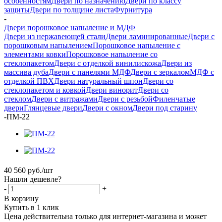
особенностям
Двери по назначению
Двери по классу
защиты
Двери по толщине листа
Фурнитура
-
Двери порошковое напыление и МДФ
Двери из нержавеющей стали
Двери ламинированные
Двери с
порошковым напылением
Порошковое напыление с
элементами ковки
Порошковое напыление со
стеклопакетом
Двери с отделкой винилискожа
Двери из
массива дуба
Двери с панелями МДФ
Двери с зеркалом
МДФ с
отделкой ПВХ
Двери натуральный шпон
Двери со
стеклопакетом и ковкой
Двери винорит
Двери со
стеклом
Двери с витражами
Двери с резьбой
Филенчатые
двери
Глянцевые двери
Двери с окном
Двери под старину
-
ПМ-22
40 560
руб.
/шт
Нашли дешевле?
-
+
В корзину
Купить в 1 клик
Цена действительна только для интернет-магазина и может