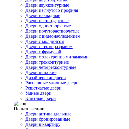
Двери двухконтурные
Двери из гнутого профиля
Двери накладные
Двери нестандартные
Двери одностворчатые
Двери полуторастворчатые
Двери с видеонаблюдением
Двери с молдингом
Двери с терморазрывом
Двери с фрамугой
Двери с электронными замками
Двери трехконтурные
Двери четырехконтурные
Двери широкие
Дизайнерские двери
Распашные уличные двери
Решетчатые двери
Умные двери
Элитные двери
По назначению
Двери антивандальные
Двери бронированные
Двери в квартиру