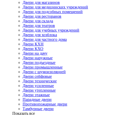
Двери для магазинов
Двери для медицинских учреждений
Двери для подсобных помещений
Двери для ресторанов
Двери для склада
Двери для театров
Двери для учебных учреждений
Двери для хозблока
Двери для частного дома
Двери КХН
Двери КХО
Двери на дачу
Двери наружные
Двери подъездные
Двери промышленные
Двери с шумоизоляцией
Двери сейфовые
Двери технические
Двери усиленные
Двери утепленные
Двери этажные
Парадные двери
Противопожарные двери
Тамбурные двери
Показать все