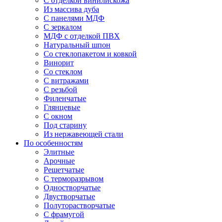
С отделкой винилискожа
Из массива дуба
С панелями МДФ
С зеркалом
МДФ с отделкой ПВХ
Натуральный шпон
Со стеклопакетом и ковкой
Винорит
Со стеклом
С витражами
С резьбой
Филенчатые
Глянцевые
С окном
Под старину
Из нержавеющей стали
По особенностям
Элитные
Арочные
Решетчатые
С терморазрывом
Одностворчатые
Двустворчатые
Полуторастворчатые
С фрамугой