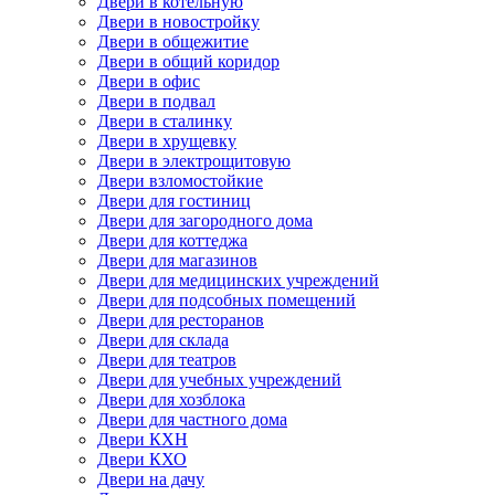
Двери в котельную
Двери в новостройку
Двери в общежитие
Двери в общий коридор
Двери в офис
Двери в подвал
Двери в сталинку
Двери в хрущевку
Двери в электрощитовую
Двери взломостойкие
Двери для гостиниц
Двери для загородного дома
Двери для коттеджа
Двери для магазинов
Двери для медицинских учреждений
Двери для подсобных помещений
Двери для ресторанов
Двери для склада
Двери для театров
Двери для учебных учреждений
Двери для хозблока
Двери для частного дома
Двери КХН
Двери КХО
Двери на дачу