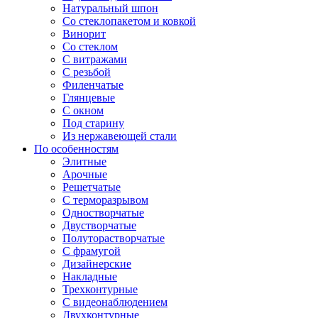
Натуральный шпон
Со стеклопакетом и ковкой
Винорит
Со стеклом
С витражами
С резьбой
Филенчатые
Глянцевые
С окном
Под старину
Из нержавеющей стали
По особенностям
Элитные
Арочные
Решетчатые
С терморазрывом
Одностворчатые
Двустворчатые
Полуторастворчатые
С фрамугой
Дизайнерские
Накладные
Трехконтурные
С видеонаблюдением
Двухконтурные