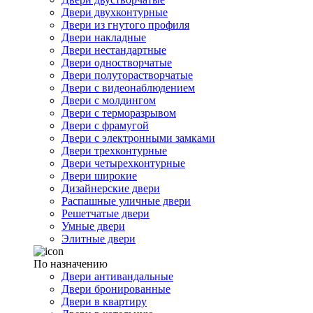
Двери двухконтурные
Двери из гнутого профиля
Двери накладные
Двери нестандартные
Двери одностворчатые
Двери полуторастворчатые
Двери с видеонаблюдением
Двери с молдингом
Двери с терморазрывом
Двери с фрамугой
Двери с электронными замками
Двери трехконтурные
Двери четырехконтурные
Двери широкие
Дизайнерские двери
Распашные уличные двери
Решетчатые двери
Умные двери
Элитные двери
По назначению
Двери антивандальные
Двери бронированные
Двери в квартиру