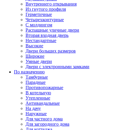
Внутреннего открывания
Из гнутого профиля
Герметичные
Четырехконтурные
С молдингом
Распашные уличные двери
Вторая входная дверь
Нестандартные
Высокие
Двери больших размеров
Широкие
Умные двери
Двери с электронными замками
По назначению
Тамбурные
Парадные
Противопожарные
В котельную
Утепленные
Антивандальные
На дачу
Наружные
Для частного дома
Для загородного дома
Для коттеджа