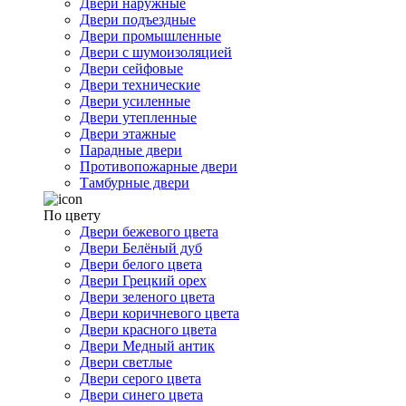
Двери наружные
Двери подъездные
Двери промышленные
Двери с шумоизоляцией
Двери сейфовые
Двери технические
Двери усиленные
Двери утепленные
Двери этажные
Парадные двери
Противопожарные двери
Тамбурные двери
По цвету
Двери бежевого цвета
Двери Белёный дуб
Двери белого цвета
Двери Грецкий орех
Двери зеленого цвета
Двери коричневого цвета
Двери красного цвета
Двери Медный антик
Двери светлые
Двери серого цвета
Двери синего цвета