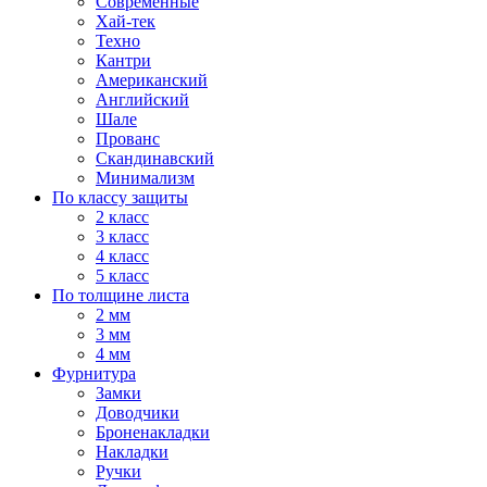
Современные
Хай-тек
Техно
Кантри
Американский
Английский
Шале
Прованс
Скандинавский
Минимализм
По классу защиты
2 класс
3 класс
4 класс
5 класс
По толщине листа
2 мм
3 мм
4 мм
Фурнитура
Замки
Доводчики
Броненакладки
Накладки
Ручки