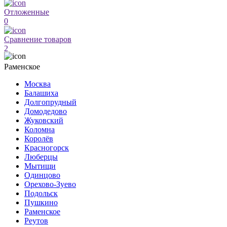
Отложенные
0
Сравнение товаров
2
Раменское
Москва
Балашиха
Долгопрудный
Домодедово
Жуковский
Коломна
Королёв
Красногорск
Люберцы
Мытищи
Одинцово
Орехово-Зуево
Подольск
Пушкино
Раменское
Реутов