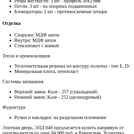
Ребра жесткости: 3 шт - профиль 50х25мм
Петли: 3 шт - на опорных подшипниках
Блокираторы: 2 шт - противосъемные штыри
Отделка
Снаружи: МДФ шпон
Внутри: МДФ шпон
Стеклопакет с ковкой
Тепло и шумоизоляция
Уплотнительная резинка по контуру полотна - тип Е, D/
Минеральная плита, пенопласт
Системы запирания
Верхний замок: Кале - 257 (сувальдный)
Нижний замок: Кале - 252 (цилиндровый)
Фурнитура
Ручки и накладки: на раздельном основании
Элитная дверь, ЭЛД 049 предлагается купить напрямую от
производителя по цене 94 900 руб. в Раменском. Установка