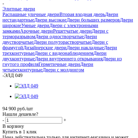
-
Элитные двери
Распашные уличные двери
Вторая входная дверь
Двери
нестандартные
Двери высокие
Двери больших размеров
Двери
широкие
Умные двери
Двери с электронными
замками
Арочные двери
Решетчатые двери
Двери с
терморазрывом
Двери одностворчатые
Двери
двустворчатые
Двери полуторастворчатые
Двери с
фрамугой
Дизайнерские двери
Двери накладные
Двери
трехконтурные
Двери с видеонаблюдением
Двери
двухконтурные
Двери внутреннего открывания
Двери из
гнутого профиля
Герметичные двери
Двери
четырехконтурные
Двери с молдингом
-
ЭЛД 049
94 900
руб.
/шт
Нашли дешевле?
-
+
В корзину
Купить в 1 клик
Цена действительна только для интернет-магазина и может