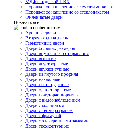
МДФ с отделкой ПВХ
Порошковое напыление с элементами ковки
Порошковое напыление со стеклопакетом
Филенчатые двери
Показать все
По особенностям
Арочные двери
Вторая входная дверь
Герметичные двери
Двери больших размеров
Двери внутреннего открывания
Двери высокие
Двери двустворчатые
Двери двухконтурные
Двери из гнутого профиля
Двери накладные
Двери нестандартные
Двери одностворчатые
Двери полуторастворчатые
Двери с видеонаблюдением
Двери с молдингом
Двери с терморазрывом
Двери с фрамугой
Двери с электронными замками
Двери трехконтурные