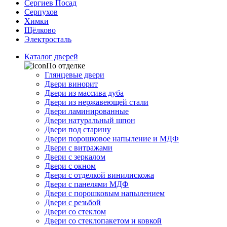
Сергиев Посад
Серпухов
Химки
Щёлково
Электросталь
Каталог дверей
По отделке
Глянцевые двери
Двери винорит
Двери из массива дуба
Двери из нержавеющей стали
Двери ламинированные
Двери натуральный шпон
Двери под старину
Двери порошковое напыление и МДФ
Двери с витражами
Двери с зеркалом
Двери с окном
Двери с отделкой винилискожа
Двери с панелями МДФ
Двери с порошковым напылением
Двери с резьбой
Двери со стеклом
Двери со стеклопакетом и ковкой