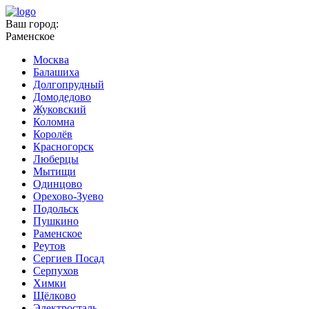
Ваш город:
Раменское
Москва
Балашиха
Долгопрудный
Домодедово
Жуковский
Коломна
Королёв
Красногорск
Люберцы
Мытищи
Одинцово
Орехово-Зуево
Подольск
Пушкино
Раменское
Реутов
Сергиев Посад
Серпухов
Химки
Щёлково
Электросталь