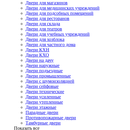
Двери для магазинов
Двери для медицинских учреждений
Двери для подсобных помещений
Двери для ресторанов
Двери для склада
Двери для театров
Двери для учебных учреждений
Двери для хозблока
Двери для частного дома
Двери КХН
Двери КХО
Двери на дачу
Двери наружные
Двери подъездные
Двери промышленные
Двери с шумоизоляцией
Двери сейфовые
Двери технические
Двери усиленные
Двери утепленные
Двери этажные
Парадные двери
Противопожарные двери
Тамбурные двери
Показать все