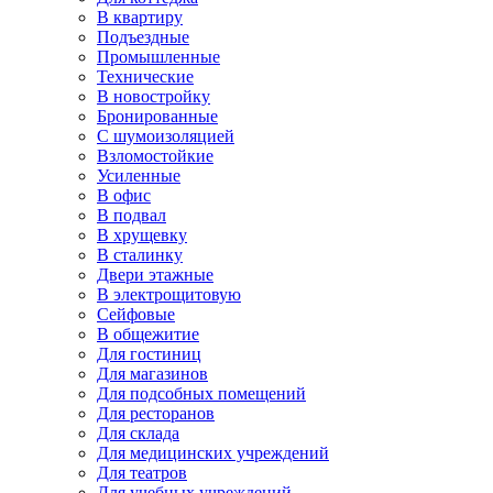
В квартиру
Подъездные
Промышленные
Технические
В новостройку
Бронированные
С шумоизоляцией
Взломостойкие
Усиленные
В офис
В подвал
В хрущевку
В сталинку
Двери этажные
В электрощитовую
Сейфовые
В общежитие
Для гостиниц
Для магазинов
Для подсобных помещений
Для ресторанов
Для склада
Для медицинских учреждений
Для театров
Для учебных учреждений