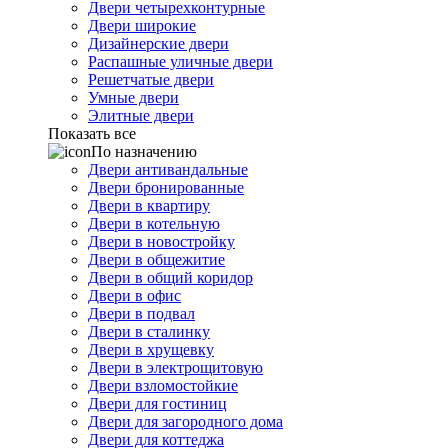
Двери четырехконтурные
Двери широкие
Дизайнерские двери
Распашные уличные двери
Решетчатые двери
Умные двери
Элитные двери
Показать все
По назначению
Двери антивандальные
Двери бронированные
Двери в квартиру
Двери в котельную
Двери в новостройку
Двери в общежитие
Двери в общий коридор
Двери в офис
Двери в подвал
Двери в сталинку
Двери в хрущевку
Двери в электрощитовую
Двери взломостойкие
Двери для гостиниц
Двери для загородного дома
Двери для коттеджа