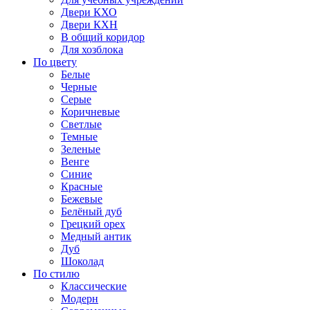
Двери КХО
Двери КХН
В общий коридор
Для хозблока
По цвету
Белые
Черные
Серые
Коричневые
Светлые
Темные
Зеленые
Венге
Синие
Красные
Бежевые
Белёный дуб
Грецкий орех
Медный антик
Дуб
Шоколад
По стилю
Классические
Модерн