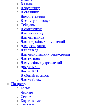
В подвал
В хрущевку
В сталинку
Двери этажные
В электрощитовую
Сейфовые
В общежитие
Для гостиниц
Для магазинов
Для подсобных помещений
Для ресторанов
Для склада
Для медицинских учреждений
Для театров
Для учебных учреждений
Двери КХО
Двери КХН
В общий коридор
Для хозблока
По цвету
Белые
Черные
Серые
Коричневые
Светлые