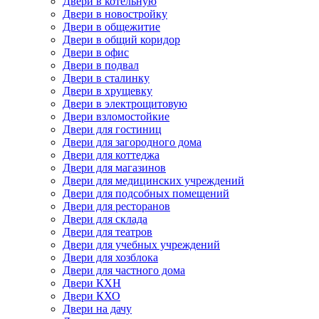
Двери в котельную
Двери в новостройку
Двери в общежитие
Двери в общий коридор
Двери в офис
Двери в подвал
Двери в сталинку
Двери в хрущевку
Двери в электрощитовую
Двери взломостойкие
Двери для гостиниц
Двери для загородного дома
Двери для коттеджа
Двери для магазинов
Двери для медицинских учреждений
Двери для подсобных помещений
Двери для ресторанов
Двери для склада
Двери для театров
Двери для учебных учреждений
Двери для хозблока
Двери для частного дома
Двери КХН
Двери КХО
Двери на дачу