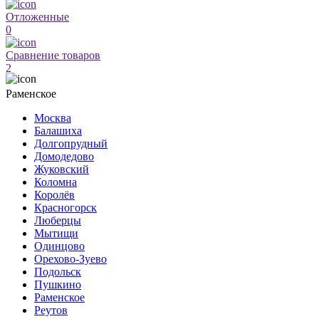
Отложенные
0
Сравнение товаров
2
Раменское
Москва
Балашиха
Долгопрудный
Домодедово
Жуковский
Коломна
Королёв
Красногорск
Люберцы
Мытищи
Одинцово
Орехово-Зуево
Подольск
Пушкино
Раменское
Реутов