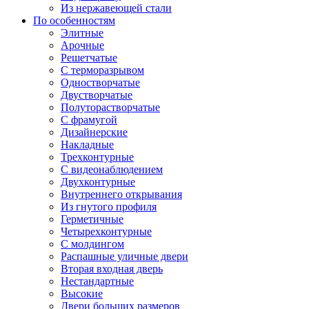
Из нержавеющей стали
По особенностям
Элитные
Арочные
Решетчатые
С терморазрывом
Одностворчатые
Двустворчатые
Полуторастворчатые
С фрамугой
Дизайнерские
Накладные
Трехконтурные
С видеонаблюдением
Двухконтурные
Внутреннего открывания
Из гнутого профиля
Герметичные
Четырехконтурные
С молдингом
Распашные уличные двери
Вторая входная дверь
Нестандартные
Высокие
Двери больших размеров