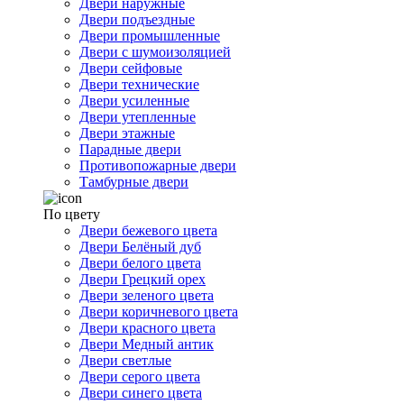
Двери наружные
Двери подъездные
Двери промышленные
Двери с шумоизоляцией
Двери сейфовые
Двери технические
Двери усиленные
Двери утепленные
Двери этажные
Парадные двери
Противопожарные двери
Тамбурные двери
По цвету
Двери бежевого цвета
Двери Белёный дуб
Двери белого цвета
Двери Грецкий орех
Двери зеленого цвета
Двери коричневого цвета
Двери красного цвета
Двери Медный антик
Двери светлые
Двери серого цвета
Двери синего цвета