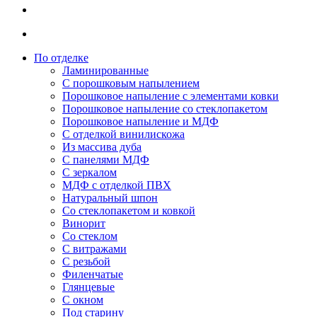
По отделке
Ламинированные
С порошковым напылением
Порошковое напыление с элементами ковки
Порошковое напыление со стеклопакетом
Порошковое напыление и МДФ
С отделкой винилискожа
Из массива дуба
С панелями МДФ
С зеркалом
МДФ с отделкой ПВХ
Натуральный шпон
Со стеклопакетом и ковкой
Винорит
Со стеклом
С витражами
С резьбой
Филенчатые
Глянцевые
С окном
Под старину