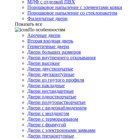
МДФ с отделкой ПВХ
Порошковое напыление с элементами ковки
Порошковое напыление со стеклопакетом
Филенчатые двери
Показать все
По особенностям
Арочные двери
Вторая входная дверь
Герметичные двери
Двери больших размеров
Двери внутреннего открывания
Двери высокие
Двери двустворчатые
Двери двухконтурные
Двери из гнутого профиля
Двери накладные
Двери нестандартные
Двери одностворчатые
Двери полуторастворчатые
Двери с видеонаблюдением
Двери с молдингом
Двери с терморазрывом
Двери с фрамугой
Двери с электронными замками
Двери трехконтурные