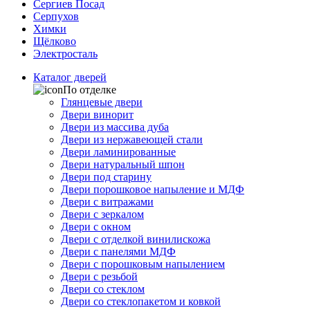
Сергиев Посад
Серпухов
Химки
Щёлково
Электросталь
Каталог дверей
По отделке
Глянцевые двери
Двери винорит
Двери из массива дуба
Двери из нержавеющей стали
Двери ламинированные
Двери натуральный шпон
Двери под старину
Двери порошковое напыление и МДФ
Двери с витражами
Двери с зеркалом
Двери с окном
Двери с отделкой винилискожа
Двери с панелями МДФ
Двери с порошковым напылением
Двери с резьбой
Двери со стеклом
Двери со стеклопакетом и ковкой