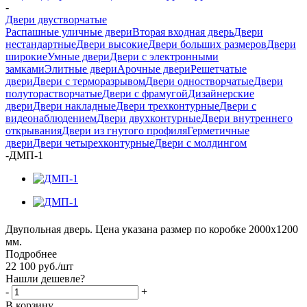
-
Двери двустворчатые
Распашные уличные двери
Вторая входная дверь
Двери
нестандартные
Двери высокие
Двери больших размеров
Двери
широкие
Умные двери
Двери с электронными
замками
Элитные двери
Арочные двери
Решетчатые
двери
Двери с терморазрывом
Двери одностворчатые
Двери
полуторастворчатые
Двери с фрамугой
Дизайнерские
двери
Двери накладные
Двери трехконтурные
Двери с
видеонаблюдением
Двери двухконтурные
Двери внутреннего
открывания
Двери из гнутого профиля
Герметичные
двери
Двери четырехконтурные
Двери с молдингом
-
ДМП-1
Двупольная дверь. Цена указана размер по коробке 2000х1200
мм.
Подробнее
22 100
руб.
/шт
Нашли дешевле?
-
+
В корзину