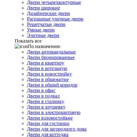
Двери четырехконтурные
Двери широкие
Дизайнерские двери
Распашные уличные двери
Решетчатые двери
Умные двери
Элитные двери
Показать все
По назначению
Двери антивандальные
Двери бронированные
Двери в квартиру
Двери в котельную
Двери в новостройку
Двери в общежитие
Двери в общий коридор
Двери в офис
Двери в подвал
Двери в сталинку
Двери в хрущевку
Двери в электрощитовую
Двери взломостойкие
Двери для гостиниц
Двери для загородного дома
Двери для коттеджа