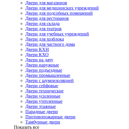
Двери для магазинов
Двери для медицинских учреждений
Двери для подсобных помещений
Двери для ресторанов
Двери для склада
Двери для театров
Двери для учебных учреждений
Двери для хозблока
Двери для частного дома
Двери КХН
Двери КХО
Двери на дачу
Двери наружные
Двери подъездные
Двери промышленные
Двери с шумоизоляцией
Двери сейфовые
Двери технические
Двери усиленные
Двери утепленные
Двери этажные
Парадные двери
Противопожарные двери
Тамбурные двери
Показать все