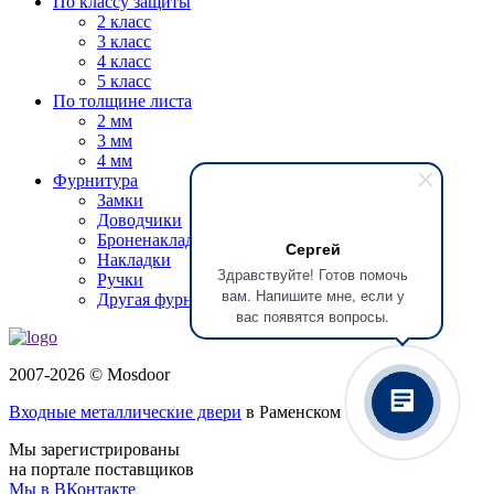
По классу защиты
2 класс
3 класс
4 класс
5 класс
По толщине листа
2 мм
3 мм
4 мм
Фурнитура
Замки
Доводчики
Броненакладки
Сергей
Накладки
Здравствуйте! Готов помочь
Ручки
вам. Напишите мне, если у
Другая фурнитура
вас появятся вопросы.
2007-2026 © Mosdoor
Входные металлические двери
в Раменском
Мы зарегистрированы
на портале поставщиков
Мы в ВКонтакте