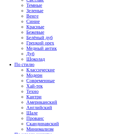
Темные
Зеленые
Венге
Синие
Красные
Бежевые
Белёный дуб
Грецкий орех
Медный антик
Дуб
Шоколад
По стилю
Классические
Модерн
Современные
Хай-тек
Техно
Кантри
Американский
Английский
Шале
Прованс
Скандинавский
Минимализм