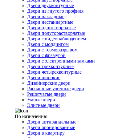
Двери двухконтурные
Двери из гнутого профиля
Двери накладные
Двери нестандартные
Двери одностворчатые
Двери полуторастворчатые
Двери с видеонаблюдением
Двери с молдингом
Двери с терморазрывом
Двери с фрамугой
Двери с электронными замками
Двери трехконтурные
Двери четырехконтурные
Двери широкие
Дизайнерские двери
Распашные уличные двери
Решетчатые двери
Умные двери
Элитные двери
По назначению
Двери антивандальные
Двери бронированные
Двери в квартиру