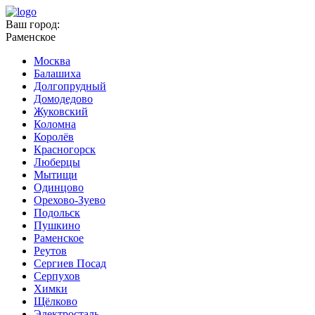
Ваш город:
Раменское
Москва
Балашиха
Долгопрудный
Домодедово
Жуковский
Коломна
Королёв
Красногорск
Люберцы
Мытищи
Одинцово
Орехово-Зуево
Подольск
Пушкино
Раменское
Реутов
Сергиев Посад
Серпухов
Химки
Щёлково
Электросталь