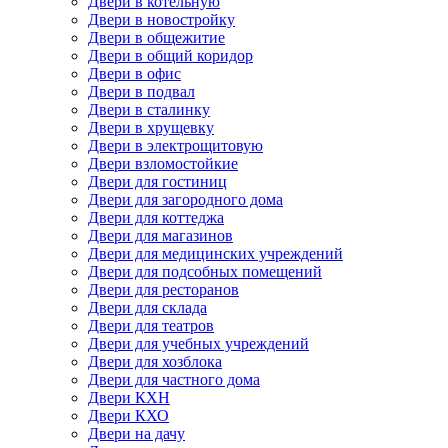
Двери в котельную
Двери в новостройку
Двери в общежитие
Двери в общий коридор
Двери в офис
Двери в подвал
Двери в сталинку
Двери в хрущевку
Двери в электрощитовую
Двери взломостойкие
Двери для гостиниц
Двери для загородного дома
Двери для коттеджа
Двери для магазинов
Двери для медицинских учреждений
Двери для подсобных помещений
Двери для ресторанов
Двери для склада
Двери для театров
Двери для учебных учреждений
Двери для хозблока
Двери для частного дома
Двери КХН
Двери КХО
Двери на дачу