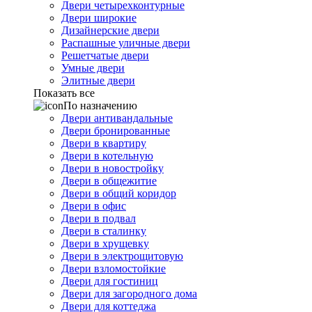
Двери четырехконтурные
Двери широкие
Дизайнерские двери
Распашные уличные двери
Решетчатые двери
Умные двери
Элитные двери
Показать все
По назначению
Двери антивандальные
Двери бронированные
Двери в квартиру
Двери в котельную
Двери в новостройку
Двери в общежитие
Двери в общий коридор
Двери в офис
Двери в подвал
Двери в сталинку
Двери в хрущевку
Двери в электрощитовую
Двери взломостойкие
Двери для гостиниц
Двери для загородного дома
Двери для коттеджа