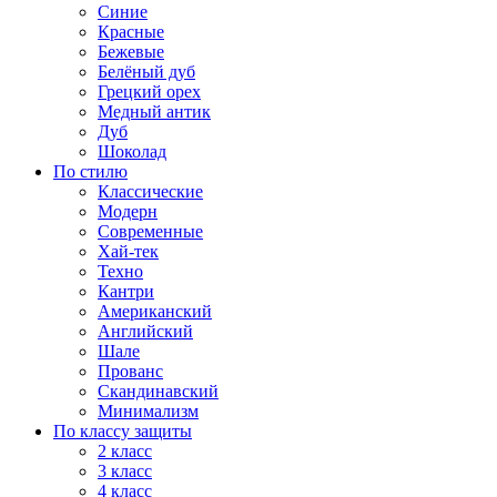
Синие
Красные
Бежевые
Белёный дуб
Грецкий орех
Медный антик
Дуб
Шоколад
По стилю
Классические
Модерн
Современные
Хай-тек
Техно
Кантри
Американский
Английский
Шале
Прованс
Скандинавский
Минимализм
По классу защиты
2 класс
3 класс
4 класс