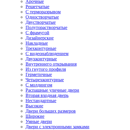
Арочные
Решетчатые
С терморазрывом
Одностворчатые
Двустворчатые
Полуторастворчатые
С фрамугой
Дизайнерские
Накладные
Трехконтурные
С видеонаблюдением
Двухконтурные
Внутреннего открывания
Из гнутого профиля
Герметичные
Четырехконтурные
С молдингом
Распашные уличные двери
Вторая входная дверь
Нестандартные
Высокие
Двери больших размеров
Широкие
Умные двери
Двери с электронными замками