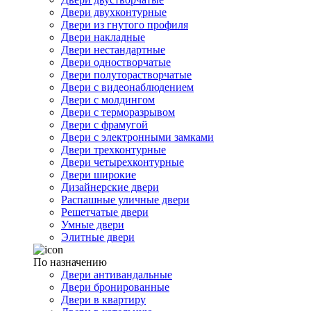
Двери двухконтурные
Двери из гнутого профиля
Двери накладные
Двери нестандартные
Двери одностворчатые
Двери полуторастворчатые
Двери с видеонаблюдением
Двери с молдингом
Двери с терморазрывом
Двери с фрамугой
Двери с электронными замками
Двери трехконтурные
Двери четырехконтурные
Двери широкие
Дизайнерские двери
Распашные уличные двери
Решетчатые двери
Умные двери
Элитные двери
По назначению
Двери антивандальные
Двери бронированные
Двери в квартиру