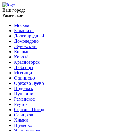
Ваш город:
Раменское
Москва
Балашиха
Долгопрудный
Домодедово
Жуковский
Коломна
Королёв
Красногорск
Люберцы
Мытищи
Одинцово
Орехово-Зуево
Подольск
Пушкино
Раменское
Реутов
Сергиев Посад
Серпухов
Химки
Щёлково
Электросталь