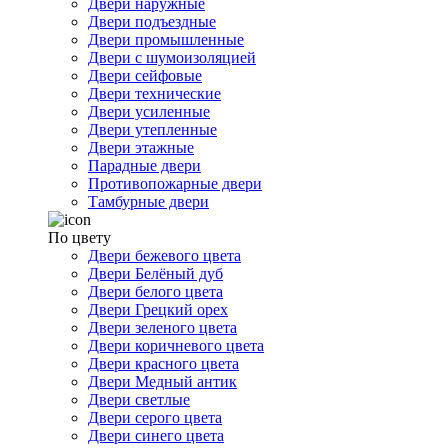
Двери наружные
Двери подъездные
Двери промышленные
Двери с шумоизоляцией
Двери сейфовые
Двери технические
Двери усиленные
Двери утепленные
Двери этажные
Парадные двери
Противопожарные двери
Тамбурные двери
По цвету
Двери бежевого цвета
Двери Белёный дуб
Двери белого цвета
Двери Грецкий орех
Двери зеленого цвета
Двери коричневого цвета
Двери красного цвета
Двери Медный антик
Двери светлые
Двери серого цвета
Двери синего цвета