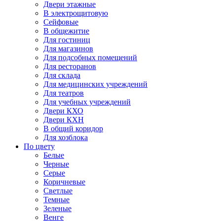
Двери этажные
В электрощитовую
Сейфовые
В общежитие
Для гостиниц
Для магазинов
Для подсобных помещений
Для ресторанов
Для склада
Для медицинских учреждений
Для театров
Для учебных учреждений
Двери КХО
Двери КХН
В общий коридор
Для хозблока
По цвету
Белые
Черные
Серые
Коричневые
Светлые
Темные
Зеленые
Венге