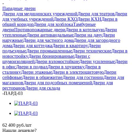
-
Парадные двери
Двери для медицинских учреждений
Двери для театров
Двери
для учебных учреждений
Двери КХО
Двери КХН
Двери в
общий коридор
Двери для хозблока
Тамбурные
двери
Противопожарные двери
Двери в котельную
Двери
утепленные
Двери антивандальные
Двери на дачу
Двери
наружные
Двери для частного дома
Двери для загородного
дома
Двери для коттеджа
Двери в квартиру
Двери
подъездные
Двери промышленные
Двери технические
Двери в
новостройку
Двери бронированные
Двери с
шумоизоляцией
Двери взломостойкие
Двери усиленные
Двери
в офис
Двери в подвал
Двери в хрущевку
Двери в
сталинку
Двери этажные
Двери в электрощитовую
Двери
сейфовые
Двери в общежитие
Двери для гостиниц
Двери для
магазинов
Двери для подсобных помещений
Двери для
ресторанов
Двери для склада
-
ПАРД-03
62 400
руб.
/шт
Нашли дешевле?