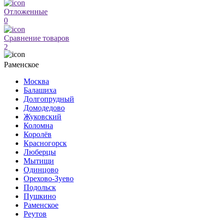
Отложенные
0
Сравнение товаров
2
Раменское
Москва
Балашиха
Долгопрудный
Домодедово
Жуковский
Коломна
Королёв
Красногорск
Люберцы
Мытищи
Одинцово
Орехово-Зуево
Подольск
Пушкино
Раменское
Реутов