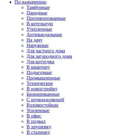
По назначению
Тамбурные
Парадные
Противопожарные
В котельную
Утепленные
Антивандальные
На дачу
Наружные
Для частного дома
Для загородного дома
Для коттеджа
В квартиру
Подъездные
Промышленные
Технические
В новостройку
Бронированные
С шумоизоляцией
Взломостойкие
Усиленные
В офис
В подвал
В хрущевку
В сталинку