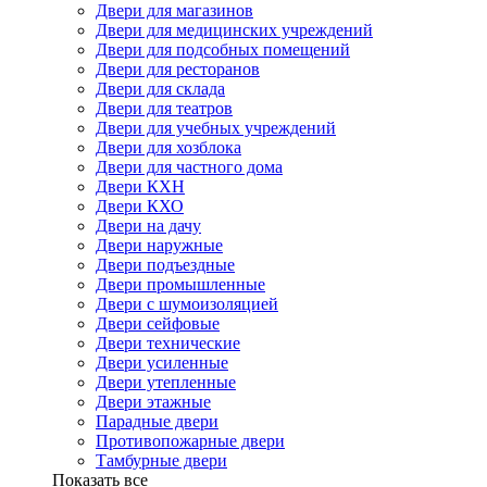
Двери для магазинов
Двери для медицинских учреждений
Двери для подсобных помещений
Двери для ресторанов
Двери для склада
Двери для театров
Двери для учебных учреждений
Двери для хозблока
Двери для частного дома
Двери КХН
Двери КХО
Двери на дачу
Двери наружные
Двери подъездные
Двери промышленные
Двери с шумоизоляцией
Двери сейфовые
Двери технические
Двери усиленные
Двери утепленные
Двери этажные
Парадные двери
Противопожарные двери
Тамбурные двери
Показать все