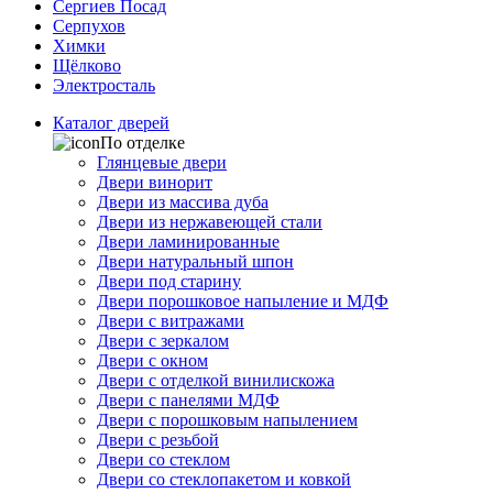
Сергиев Посад
Серпухов
Химки
Щёлково
Электросталь
Каталог дверей
По отделке
Глянцевые двери
Двери винорит
Двери из массива дуба
Двери из нержавеющей стали
Двери ламинированные
Двери натуральный шпон
Двери под старину
Двери порошковое напыление и МДФ
Двери с витражами
Двери с зеркалом
Двери с окном
Двери с отделкой винилискожа
Двери с панелями МДФ
Двери с порошковым напылением
Двери с резьбой
Двери со стеклом
Двери со стеклопакетом и ковкой