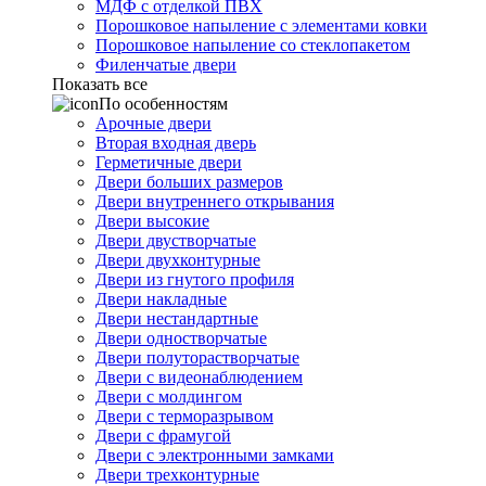
МДФ с отделкой ПВХ
Порошковое напыление с элементами ковки
Порошковое напыление со стеклопакетом
Филенчатые двери
Показать все
По особенностям
Арочные двери
Вторая входная дверь
Герметичные двери
Двери больших размеров
Двери внутреннего открывания
Двери высокие
Двери двустворчатые
Двери двухконтурные
Двери из гнутого профиля
Двери накладные
Двери нестандартные
Двери одностворчатые
Двери полуторастворчатые
Двери с видеонаблюдением
Двери с молдингом
Двери с терморазрывом
Двери с фрамугой
Двери с электронными замками
Двери трехконтурные