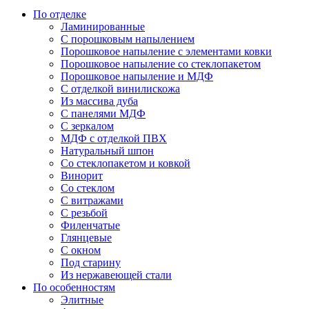
По отделке
Ламинированные
С порошковым напылением
Порошковое напыление с элементами ковки
Порошковое напыление со стеклопакетом
Порошковое напыление и МДФ
С отделкой винилискожа
Из массива дуба
С панелями МДФ
С зеркалом
МДФ с отделкой ПВХ
Натуральный шпон
Со стеклопакетом и ковкой
Винорит
Со стеклом
С витражами
С резьбой
Филенчатые
Глянцевые
С окном
Под старину
Из нержавеющей стали
По особенностям
Элитные