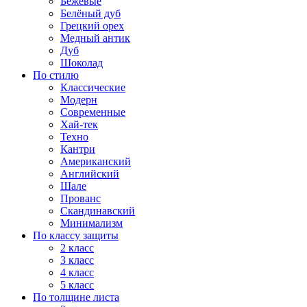
Бежевые
Белёный дуб
Грецкий орех
Медный антик
Дуб
Шоколад
По стилю
Классические
Модерн
Современные
Хай-тек
Техно
Кантри
Американский
Английский
Шале
Прованс
Скандинавский
Минимализм
По классу защиты
2 класс
3 класс
4 класс
5 класс
По толщине листа