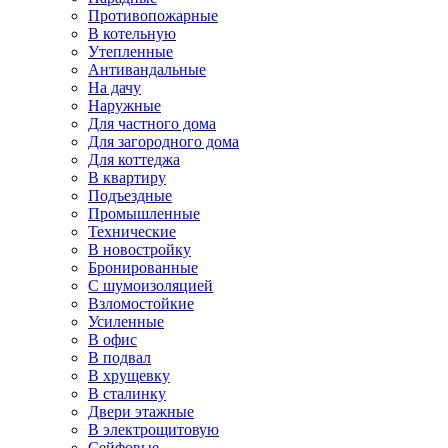
Противопожарные
В котельную
Утепленные
Антивандальные
На дачу
Наружные
Для частного дома
Для загородного дома
Для коттеджа
В квартиру
Подъездные
Промышленные
Технические
В новостройку
Бронированные
С шумоизоляцией
Взломостойкие
Усиленные
В офис
В подвал
В хрущевку
В сталинку
Двери этажные
В электрощитовую
Сейфовые