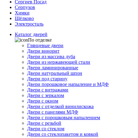
Сергиев Посад
Серпухов
Химки
Щёлково
Электросталь
Каталог дверей
По отделке
Глянцевые двери
Двери винорит
Двери из массива дуба
Двери из нержавеющей стали
Двери ламинированные
Двери натуральный шпон
Двери под старину
Двери порошковое напыление и МДФ
Двери с витражами
Двери с зеркалом
Двери с окном
Двери с отделкой винилискожа
Двери с панелями МДФ
Двери с порошковым напылением
Двери с резьбой
Двери со стеклом
Двери со стеклопакетом и ковкой