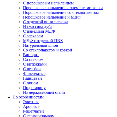
С порошковым напылением
Порошковое напыление с элементами ковки
Порошковое напыление со стеклопакетом
Порошковое напыление и МДФ
С отделкой винилискожа
Из массива дуба
С панелями МДФ
С зеркалом
МДФ с отделкой ПВХ
Натуральный шпон
Со стеклопакетом и ковкой
Винорит
Со стеклом
С витражами
С резьбой
Филенчатые
Глянцевые
С окном
Под старину
Из нержавеющей стали
По особенностям
Элитные
Арочные
Решетчатые
С терморазрывом