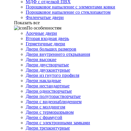
МДФ с отделкой ПВХ
Порошковое напыление с элементами ковки
Порошковое напыление со стеклопакетом
Филенчатые двери
Показать все
По особенностям
Арочные двери
Вторая входная дверь
Герметичные двери
Двери больших размеров
Двери внутреннего открывания
Двери высокие
Двери двустворчатые
Двери двухконтурные
Двери из гнутого профиля
Двери накладные
Двери нестандартные
Двери одностворчатые
Двери полуторастворчатые
Двери с видеонаблюдением
Двери с молдингом
Двери с терморазрывом
Двери с фрамугой
Двери с электронными замками
Двери трехконтурные