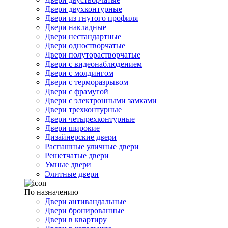
Двери двухконтурные
Двери из гнутого профиля
Двери накладные
Двери нестандартные
Двери одностворчатые
Двери полуторастворчатые
Двери с видеонаблюдением
Двери с молдингом
Двери с терморазрывом
Двери с фрамугой
Двери с электронными замками
Двери трехконтурные
Двери четырехконтурные
Двери широкие
Дизайнерские двери
Распашные уличные двери
Решетчатые двери
Умные двери
Элитные двери
По назначению
Двери антивандальные
Двери бронированные
Двери в квартиру