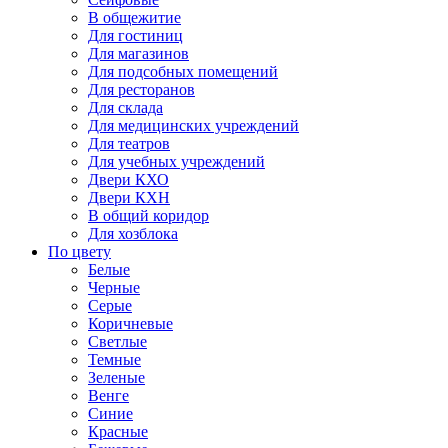
В общежитие
Для гостиниц
Для магазинов
Для подсобных помещений
Для ресторанов
Для склада
Для медицинских учреждений
Для театров
Для учебных учреждений
Двери КХО
Двери КХН
В общий коридор
Для хозблока
По цвету
Белые
Черные
Серые
Коричневые
Светлые
Темные
Зеленые
Венге
Синие
Красные