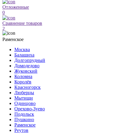
Отложенные
0
Сравнение товаров
2
Раменское
Москва
Балашиха
Долгопрудный
Домодедово
Жуковский
Коломна
Королёв
Красногорск
Люберцы
Мытищи
Одинцово
Орехово-Зуево
Подольск
Пушкино
Раменское
Реутов