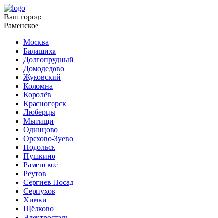
Ваш город:
Раменское
Москва
Балашиха
Долгопрудный
Домодедово
Жуковский
Коломна
Королёв
Красногорск
Люберцы
Мытищи
Одинцово
Орехово-Зуево
Подольск
Пушкино
Раменское
Реутов
Сергиев Посад
Серпухов
Химки
Щёлково
Электросталь