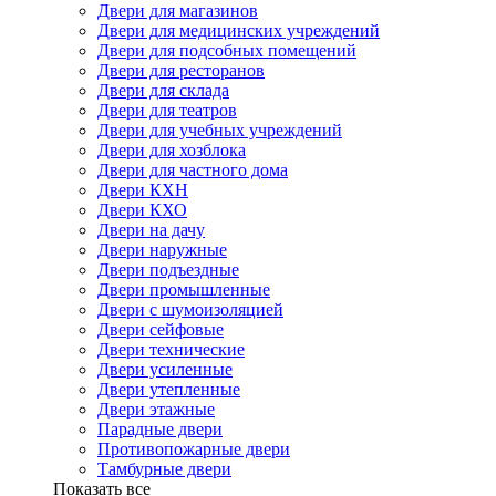
Двери для магазинов
Двери для медицинских учреждений
Двери для подсобных помещений
Двери для ресторанов
Двери для склада
Двери для театров
Двери для учебных учреждений
Двери для хозблока
Двери для частного дома
Двери КХН
Двери КХО
Двери на дачу
Двери наружные
Двери подъездные
Двери промышленные
Двери с шумоизоляцией
Двери сейфовые
Двери технические
Двери усиленные
Двери утепленные
Двери этажные
Парадные двери
Противопожарные двери
Тамбурные двери
Показать все