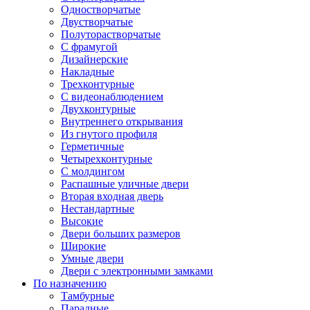
Одностворчатые
Двустворчатые
Полуторастворчатые
С фрамугой
Дизайнерские
Накладные
Трехконтурные
С видеонаблюдением
Двухконтурные
Внутреннего открывания
Из гнутого профиля
Герметичные
Четырехконтурные
С молдингом
Распашные уличные двери
Вторая входная дверь
Нестандартные
Высокие
Двери больших размеров
Широкие
Умные двери
Двери с электронными замками
По назначению
Тамбурные
Парадные