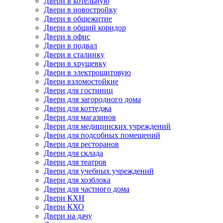
Двери в котельную
Двери в новостройку
Двери в общежитие
Двери в общий коридор
Двери в офис
Двери в подвал
Двери в сталинку
Двери в хрущевку
Двери в электрощитовую
Двери взломостойкие
Двери для гостиниц
Двери для загородного дома
Двери для коттеджа
Двери для магазинов
Двери для медицинских учреждений
Двери для подсобных помещений
Двери для ресторанов
Двери для склада
Двери для театров
Двери для учебных учреждений
Двери для хозблока
Двери для частного дома
Двери КХН
Двери КХО
Двери на дачу