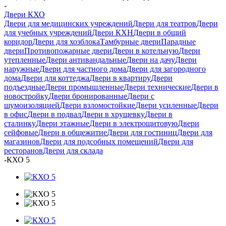
-
Двери КХО
Двери для медицинских учреждений
Двери для театров
Двери
для учебных учреждений
Двери КХН
Двери в общий
коридор
Двери для хозблока
Тамбурные двери
Парадные
двери
Противопожарные двери
Двери в котельную
Двери
утепленные
Двери антивандальные
Двери на дачу
Двери
наружные
Двери для частного дома
Двери для загородного
дома
Двери для коттеджа
Двери в квартиру
Двери
подъездные
Двери промышленные
Двери технические
Двери в
новостройку
Двери бронированные
Двери с
шумоизоляцией
Двери взломостойкие
Двери усиленные
Двери
в офис
Двери в подвал
Двери в хрущевку
Двери в
сталинку
Двери этажные
Двери в электрощитовую
Двери
сейфовые
Двери в общежитие
Двери для гостиниц
Двери для
магазинов
Двери для подсобных помещений
Двери для
ресторанов
Двери для склада
-
КХО 5