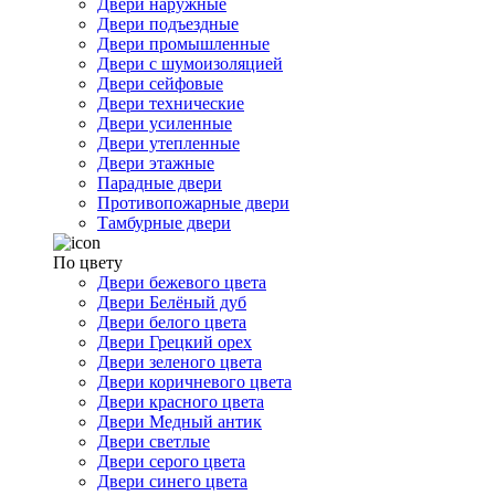
Двери наружные
Двери подъездные
Двери промышленные
Двери с шумоизоляцией
Двери сейфовые
Двери технические
Двери усиленные
Двери утепленные
Двери этажные
Парадные двери
Противопожарные двери
Тамбурные двери
По цвету
Двери бежевого цвета
Двери Белёный дуб
Двери белого цвета
Двери Грецкий орех
Двери зеленого цвета
Двери коричневого цвета
Двери красного цвета
Двери Медный антик
Двери светлые
Двери серого цвета
Двери синего цвета