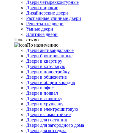
Двери четырехконтурные
Двери широкие
Дизайнерские двери
Распашные уличные двери
Решетчатые двери
Умные двери
Элитные двери
Показать все
По назначению
Двери антивандальные
Двери бронированные
Двери в квартиру
Двери в котельную
Двери в новостройку
Двери в общежитие
Двери в общий коридор
Двери в офис
Двери в подвал
Двери в сталинку
Двери в хрущевку
Двери в электрощитовую
Двери взломостойкие
Двери для гостиниц
Двери для загородного дома
Двери для коттеджа