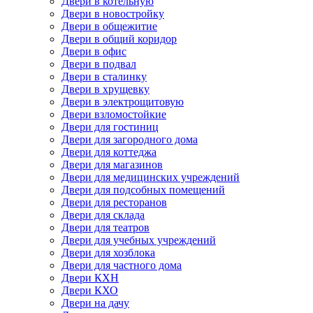
Двери в котельную
Двери в новостройку
Двери в общежитие
Двери в общий коридор
Двери в офис
Двери в подвал
Двери в сталинку
Двери в хрущевку
Двери в электрощитовую
Двери взломостойкие
Двери для гостиниц
Двери для загородного дома
Двери для коттеджа
Двери для магазинов
Двери для медицинских учреждений
Двери для подсобных помещений
Двери для ресторанов
Двери для склада
Двери для театров
Двери для учебных учреждений
Двери для хозблока
Двери для частного дома
Двери КХН
Двери КХО
Двери на дачу