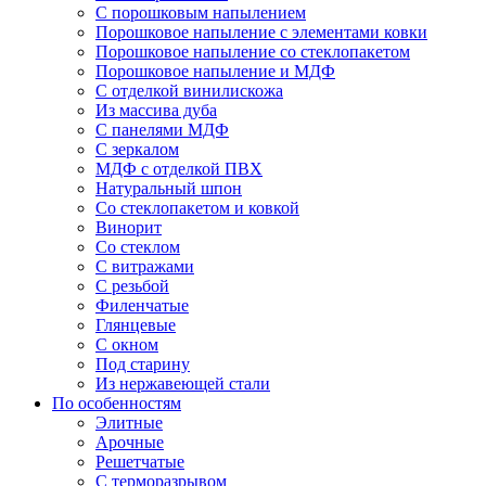
С порошковым напылением
Порошковое напыление с элементами ковки
Порошковое напыление со стеклопакетом
Порошковое напыление и МДФ
С отделкой винилискожа
Из массива дуба
С панелями МДФ
С зеркалом
МДФ с отделкой ПВХ
Натуральный шпон
Со стеклопакетом и ковкой
Винорит
Со стеклом
С витражами
С резьбой
Филенчатые
Глянцевые
С окном
Под старину
Из нержавеющей стали
По особенностям
Элитные
Арочные
Решетчатые
С терморазрывом