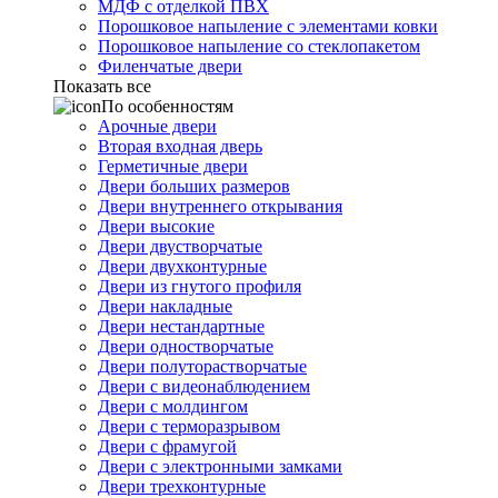
МДФ с отделкой ПВХ
Порошковое напыление с элементами ковки
Порошковое напыление со стеклопакетом
Филенчатые двери
Показать все
По особенностям
Арочные двери
Вторая входная дверь
Герметичные двери
Двери больших размеров
Двери внутреннего открывания
Двери высокие
Двери двустворчатые
Двери двухконтурные
Двери из гнутого профиля
Двери накладные
Двери нестандартные
Двери одностворчатые
Двери полуторастворчатые
Двери с видеонаблюдением
Двери с молдингом
Двери с терморазрывом
Двери с фрамугой
Двери с электронными замками
Двери трехконтурные