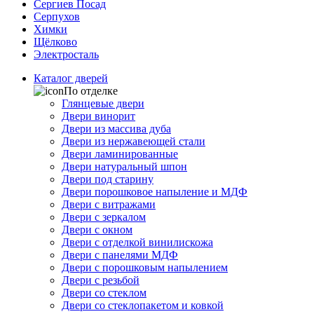
Сергиев Посад
Серпухов
Химки
Щёлково
Электросталь
Каталог дверей
По отделке
Глянцевые двери
Двери винорит
Двери из массива дуба
Двери из нержавеющей стали
Двери ламинированные
Двери натуральный шпон
Двери под старину
Двери порошковое напыление и МДФ
Двери с витражами
Двери с зеркалом
Двери с окном
Двери с отделкой винилискожа
Двери с панелями МДФ
Двери с порошковым напылением
Двери с резьбой
Двери со стеклом
Двери со стеклопакетом и ковкой