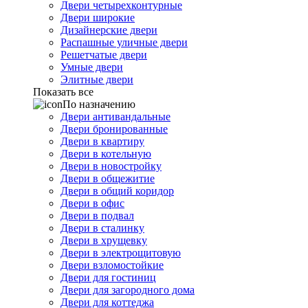
Двери четырехконтурные
Двери широкие
Дизайнерские двери
Распашные уличные двери
Решетчатые двери
Умные двери
Элитные двери
Показать все
По назначению
Двери антивандальные
Двери бронированные
Двери в квартиру
Двери в котельную
Двери в новостройку
Двери в общежитие
Двери в общий коридор
Двери в офис
Двери в подвал
Двери в сталинку
Двери в хрущевку
Двери в электрощитовую
Двери взломостойкие
Двери для гостиниц
Двери для загородного дома
Двери для коттеджа