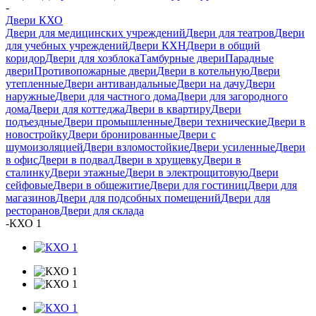
-
Двери КХО
Двери для медицинских учреждений
Двери для театров
Двери
для учебных учреждений
Двери КХН
Двери в общий
коридор
Двери для хозблока
Тамбурные двери
Парадные
двери
Противопожарные двери
Двери в котельную
Двери
утепленные
Двери антивандальные
Двери на дачу
Двери
наружные
Двери для частного дома
Двери для загородного
дома
Двери для коттеджа
Двери в квартиру
Двери
подъездные
Двери промышленные
Двери технические
Двери в
новостройку
Двери бронированные
Двери с
шумоизоляцией
Двери взломостойкие
Двери усиленные
Двери
в офис
Двери в подвал
Двери в хрущевку
Двери в
сталинку
Двери этажные
Двери в электрощитовую
Двери
сейфовые
Двери в общежитие
Двери для гостиниц
Двери для
магазинов
Двери для подсобных помещений
Двери для
ресторанов
Двери для склада
-
КХО 1