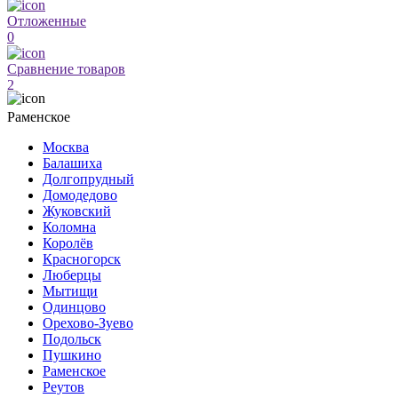
Отложенные
0
Сравнение товаров
2
Раменское
Москва
Балашиха
Долгопрудный
Домодедово
Жуковский
Коломна
Королёв
Красногорск
Люберцы
Мытищи
Одинцово
Орехово-Зуево
Подольск
Пушкино
Раменское
Реутов