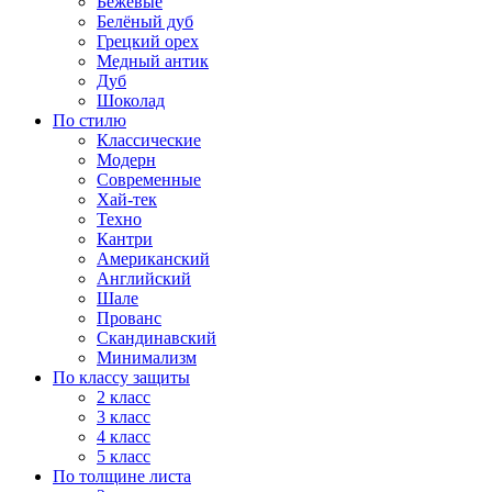
Бежевые
Белёный дуб
Грецкий орех
Медный антик
Дуб
Шоколад
По стилю
Классические
Модерн
Современные
Хай-тек
Техно
Кантри
Американский
Английский
Шале
Прованс
Скандинавский
Минимализм
По классу защиты
2 класс
3 класс
4 класс
5 класс
По толщине листа