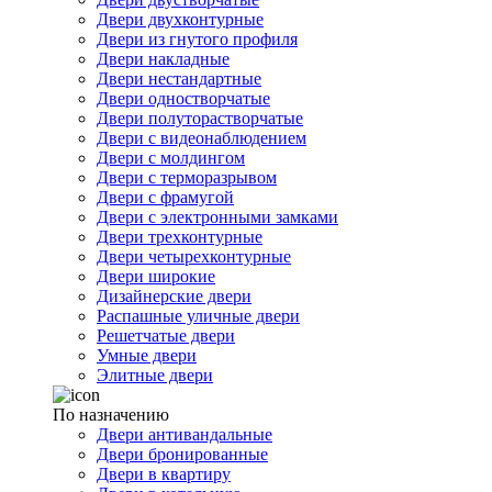
Двери двухконтурные
Двери из гнутого профиля
Двери накладные
Двери нестандартные
Двери одностворчатые
Двери полуторастворчатые
Двери с видеонаблюдением
Двери с молдингом
Двери с терморазрывом
Двери с фрамугой
Двери с электронными замками
Двери трехконтурные
Двери четырехконтурные
Двери широкие
Дизайнерские двери
Распашные уличные двери
Решетчатые двери
Умные двери
Элитные двери
По назначению
Двери антивандальные
Двери бронированные
Двери в квартиру