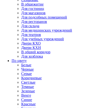
В общежитие
Для гостиниц
Для магазинов
Для подсобных помещений
Для ресторанов
Для склада
Для медицинских учреждений
Для театров
Для учебных учреждений
Двери КХО
Двери КХН
В общий коридор
Для хозблока
По цвету
Белые
Черные
Серые
Коричневые
Светлые
Темные
Зеленые
Венге
Синие
Красные