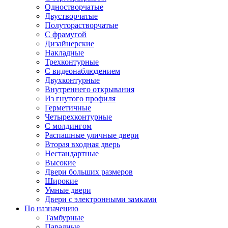
Одностворчатые
Двустворчатые
Полуторастворчатые
С фрамугой
Дизайнерские
Накладные
Трехконтурные
С видеонаблюдением
Двухконтурные
Внутреннего открывания
Из гнутого профиля
Герметичные
Четырехконтурные
С молдингом
Распашные уличные двери
Вторая входная дверь
Нестандартные
Высокие
Двери больших размеров
Широкие
Умные двери
Двери с электронными замками
По назначению
Тамбурные
Парадные