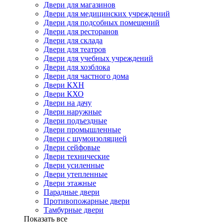
Двери для магазинов
Двери для медицинских учреждений
Двери для подсобных помещений
Двери для ресторанов
Двери для склада
Двери для театров
Двери для учебных учреждений
Двери для хозблока
Двери для частного дома
Двери КХН
Двери КХО
Двери на дачу
Двери наружные
Двери подъездные
Двери промышленные
Двери с шумоизоляцией
Двери сейфовые
Двери технические
Двери усиленные
Двери утепленные
Двери этажные
Парадные двери
Противопожарные двери
Тамбурные двери
Показать все