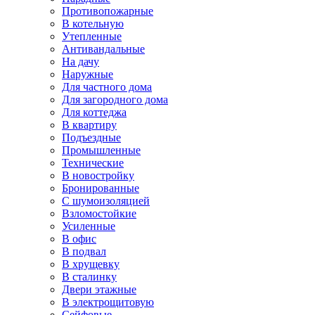
Противопожарные
В котельную
Утепленные
Антивандальные
На дачу
Наружные
Для частного дома
Для загородного дома
Для коттеджа
В квартиру
Подъездные
Промышленные
Технические
В новостройку
Бронированные
С шумоизоляцией
Взломостойкие
Усиленные
В офис
В подвал
В хрущевку
В сталинку
Двери этажные
В электрощитовую
Сейфовые