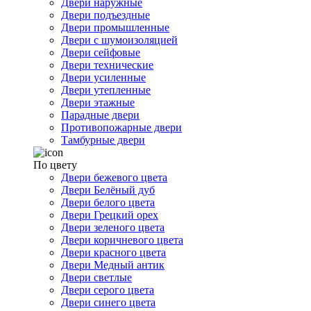
Двери наружные
Двери подъездные
Двери промышленные
Двери с шумоизоляцией
Двери сейфовые
Двери технические
Двери усиленные
Двери утепленные
Двери этажные
Парадные двери
Противопожарные двери
Тамбурные двери
По цвету
Двери бежевого цвета
Двери Белёный дуб
Двери белого цвета
Двери Грецкий орех
Двери зеленого цвета
Двери коричневого цвета
Двери красного цвета
Двери Медный антик
Двери светлые
Двери серого цвета
Двери синего цвета