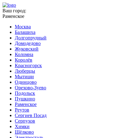
Ваш город:
Раменское
Москва
Балашиха
Долгопрудный
Домодедово
Жуковский
Коломна
Королёв
Красногорск
Люберцы
Мытищи
Одинцово
Орехово-Зуево
Подольск
Пушкино
Раменское
Реутов
Сергиев Посад
Серпухов
Химки
Щёлково
Электросталь