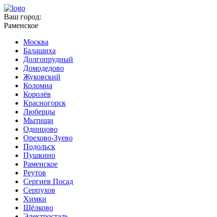
Ваш город:
Раменское
Москва
Балашиха
Долгопрудный
Домодедово
Жуковский
Коломна
Королёв
Красногорск
Люберцы
Мытищи
Одинцово
Орехово-Зуево
Подольск
Пушкино
Раменское
Реутов
Сергиев Посад
Серпухов
Химки
Щёлково
Электросталь