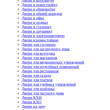
Двери в котельную
Двери в новостройку
Двери в общежитие
Двери в общий коридор
Двери в офис
Двери в подвал
Двери в сталинку
Двери в хрущевку
Двери в электрощитовую
Двери взломостойкие
Двери для гостиниц
Двери для загородного дома
Двери для коттеджа
Двери для магазинов
Двери для медицинских учреждений
Двери для подсобных помещений
Двери для ресторанов
Двери для склада
Двери для театров
Двери для учебных учреждений
Двери для хозблока
Двери для частного дома
Двери КХН
Двери КХО
Двери на дачу