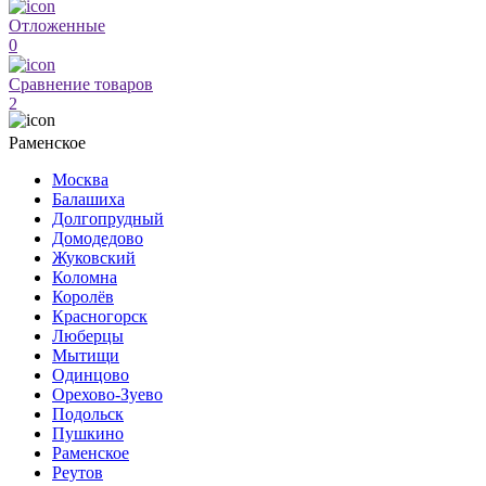
Отложенные
0
Сравнение товаров
2
Раменское
Москва
Балашиха
Долгопрудный
Домодедово
Жуковский
Коломна
Королёв
Красногорск
Люберцы
Мытищи
Одинцово
Орехово-Зуево
Подольск
Пушкино
Раменское
Реутов