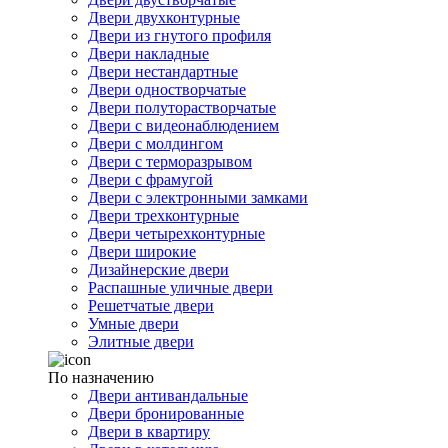
Двери двухконтурные
Двери из гнутого профиля
Двери накладные
Двери нестандартные
Двери одностворчатые
Двери полуторастворчатые
Двери с видеонаблюдением
Двери с молдингом
Двери с терморазрывом
Двери с фрамугой
Двери с электронными замками
Двери трехконтурные
Двери четырехконтурные
Двери широкие
Дизайнерские двери
Распашные уличные двери
Решетчатые двери
Умные двери
Элитные двери
По назначению
Двери антивандальные
Двери бронированные
Двери в квартиру