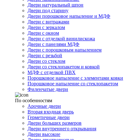
Двери натуральный шпон
Двери под старину
Двери порошковое напыление и МДФ
Двери с витражами
Двери с зеркалом
Двери с окном
Двери с отделкой винилискожа
Двери с панелями МДФ
Двери с порошковым напылением
Двери с резьбой
Двери со стеклом
Двери со стеклопакетом и ковкой
МДФ с отделкой ПВХ
Порошковое напыление с элементами ковки
Порошковое напыление со стеклопакетом
Филенчатые двери
По особенностям
Арочные двери
Вторая входная дверь
Герметичные двери
Двери больших размеров
Двери внутреннего открывания
Двери высокие
Двери двустворчатые