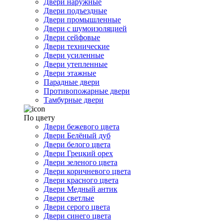
Двери наружные
Двери подъездные
Двери промышленные
Двери с шумоизоляцией
Двери сейфовые
Двери технические
Двери усиленные
Двери утепленные
Двери этажные
Парадные двери
Противопожарные двери
Тамбурные двери
По цвету
Двери бежевого цвета
Двери Белёный дуб
Двери белого цвета
Двери Грецкий орех
Двери зеленого цвета
Двери коричневого цвета
Двери красного цвета
Двери Медный антик
Двери светлые
Двери серого цвета
Двери синего цвета