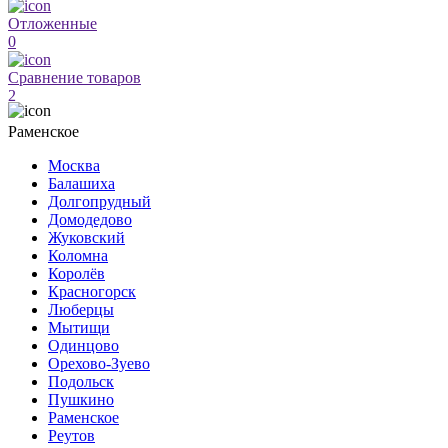
Отложенные
0
Сравнение товаров
2
Раменское
Москва
Балашиха
Долгопрудный
Домодедово
Жуковский
Коломна
Королёв
Красногорск
Люберцы
Мытищи
Одинцово
Орехово-Зуево
Подольск
Пушкино
Раменское
Реутов