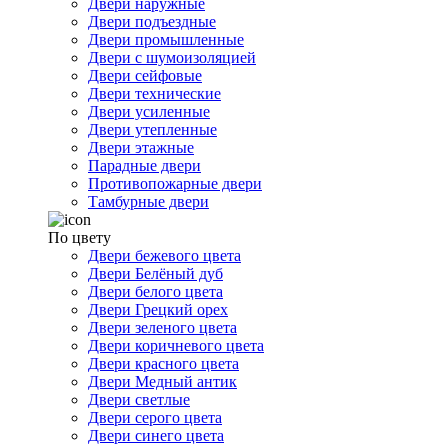
Двери наружные
Двери подъездные
Двери промышленные
Двери с шумоизоляцией
Двери сейфовые
Двери технические
Двери усиленные
Двери утепленные
Двери этажные
Парадные двери
Противопожарные двери
Тамбурные двери
По цвету
Двери бежевого цвета
Двери Белёный дуб
Двери белого цвета
Двери Грецкий орех
Двери зеленого цвета
Двери коричневого цвета
Двери красного цвета
Двери Медный антик
Двери светлые
Двери серого цвета
Двери синего цвета