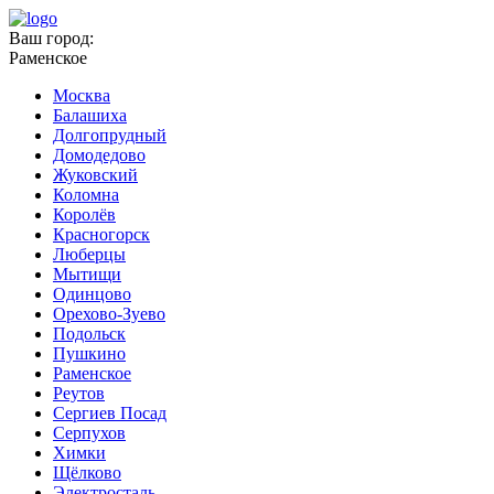
Ваш город:
Раменское
Москва
Балашиха
Долгопрудный
Домодедово
Жуковский
Коломна
Королёв
Красногорск
Люберцы
Мытищи
Одинцово
Орехово-Зуево
Подольск
Пушкино
Раменское
Реутов
Сергиев Посад
Серпухов
Химки
Щёлково
Электросталь