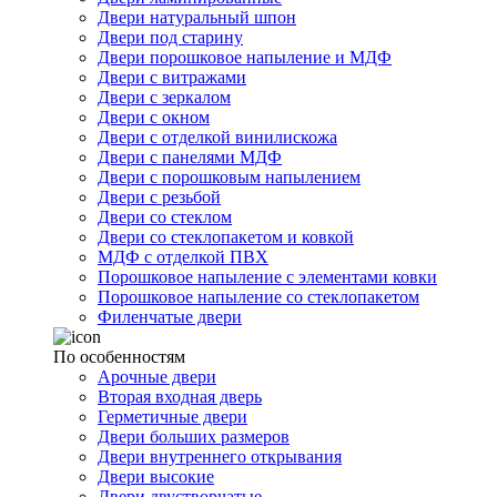
Двери натуральный шпон
Двери под старину
Двери порошковое напыление и МДФ
Двери с витражами
Двери с зеркалом
Двери с окном
Двери с отделкой винилискожа
Двери с панелями МДФ
Двери с порошковым напылением
Двери с резьбой
Двери со стеклом
Двери со стеклопакетом и ковкой
МДФ с отделкой ПВХ
Порошковое напыление с элементами ковки
Порошковое напыление со стеклопакетом
Филенчатые двери
По особенностям
Арочные двери
Вторая входная дверь
Герметичные двери
Двери больших размеров
Двери внутреннего открывания
Двери высокие
Двери двустворчатые