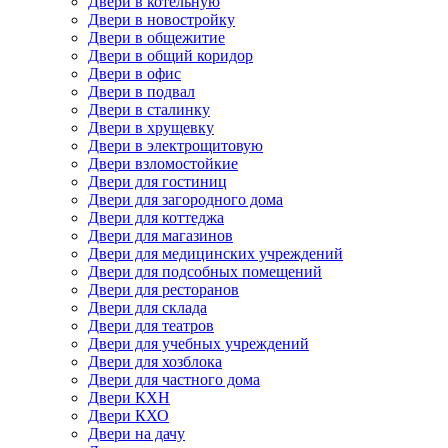
Двери в котельную
Двери в новостройку
Двери в общежитие
Двери в общий коридор
Двери в офис
Двери в подвал
Двери в сталинку
Двери в хрущевку
Двери в электрощитовую
Двери взломостойкие
Двери для гостиниц
Двери для загородного дома
Двери для коттеджа
Двери для магазинов
Двери для медицинских учреждений
Двери для подсобных помещений
Двери для ресторанов
Двери для склада
Двери для театров
Двери для учебных учреждений
Двери для хозблока
Двери для частного дома
Двери КХН
Двери КХО
Двери на дачу