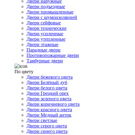
Двери наружные
Двери подъездные
Двери промышленные
Двери с шумоизоляцией
Двери сейфовые
Двери технические
Двери усиленные
Двери утепленные
Двери этажные
Парадные двери
Противопожарные двери
Тамбурные двери
По цвету
Двери бежевого цвета
Двери Белёный дуб
Двери белого цвета
Двери Грецкий орех
Двери зеленого цвета
Двери коричневого цвета
Двери красного цвета
Двери Медный антик
Двери светлые
Двери серого цвета
Двери синего цвета