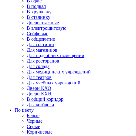
В офис
В подвал
В хрущевку
В сталинку
Двери этажные
В электрощитовую
Сейфовые
В общежитие
Для гостиниц
Для магазинов
Для подсобных помещений
Для ресторанов
Для склада
Для медицинских учреждений
Для театров
Для учебных учреждений
Двери КХО
Двери КХН
В общий коридор
Для хозблока
По цвету
Белые
Черные
Серые
Коричневые