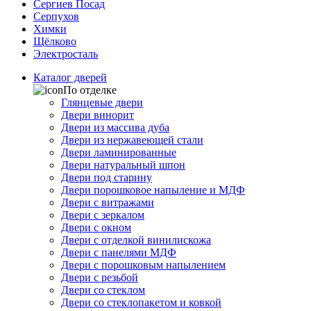
Сергиев Посад
Серпухов
Химки
Щёлково
Электросталь
Каталог дверей
По отделке
Глянцевые двери
Двери винорит
Двери из массива дуба
Двери из нержавеющей стали
Двери ламинированные
Двери натуральный шпон
Двери под старину
Двери порошковое напыление и МДФ
Двери с витражами
Двери с зеркалом
Двери с окном
Двери с отделкой винилискожа
Двери с панелями МДФ
Двери с порошковым напылением
Двери с резьбой
Двери со стеклом
Двери со стеклопакетом и ковкой