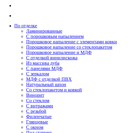
По отделке
Ламинированные
С порошковым напылением
Порошковое напыление с элементами ковки
Порошковое напыление со стеклопакетом
Порошковое напыление и МДФ
С отделкой винилискожа
Из массива дуба
С панелями МДФ
С зеркалом
МДФ с отделкой ПВХ
Натуральный шпон
Со стеклопакетом и ковкой
Винорит
Со стеклом
С витражами
С резьбой
Филенчатые
Глянцевые
С окном
Под старину