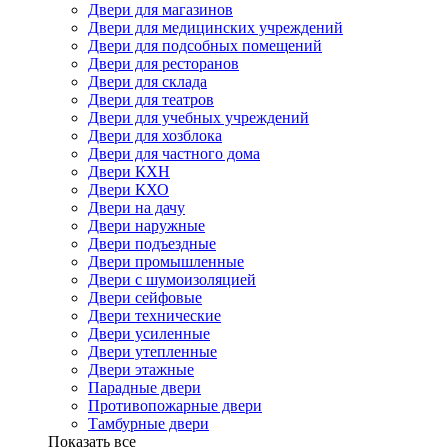
Двери для магазинов
Двери для медицинских учреждений
Двери для подсобных помещений
Двери для ресторанов
Двери для склада
Двери для театров
Двери для учебных учреждений
Двери для хозблока
Двери для частного дома
Двери КХН
Двери КХО
Двери на дачу
Двери наружные
Двери подъездные
Двери промышленные
Двери с шумоизоляцией
Двери сейфовые
Двери технические
Двери усиленные
Двери утепленные
Двери этажные
Парадные двери
Противопожарные двери
Тамбурные двери
Показать все