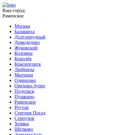
Ваш город:
Раменское
Москва
Балашиха
Долгопрудный
Домодедово
Жуковский
Коломна
Королёв
Красногорск
Люберцы
Мытищи
Одинцово
Орехово-Зуево
Подольск
Пушкино
Раменское
Реутов
Сергиев Посад
Серпухов
Химки
Щёлково
Электросталь