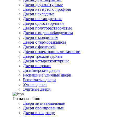
Двери двухконтурные
Двери из гнутого профиля
Двери накладные
Двери нестандартные
Двери одностворчатые
Двери полуторастворчатые
Двери с видеонаблюдением
Двери с молдингом
Двери с терморазрывом
Двери с фрамугой
Двери с электронными замками
Двери трехконтурные
Двери четырехконтурные
Двери широкие
Дизайнерские двери
Распашные уличные двери
Решетчатые двери
Умные двери
Элитные двери
По назначению
Двери антивандальные
Двери бронированные
Двери в квартиру